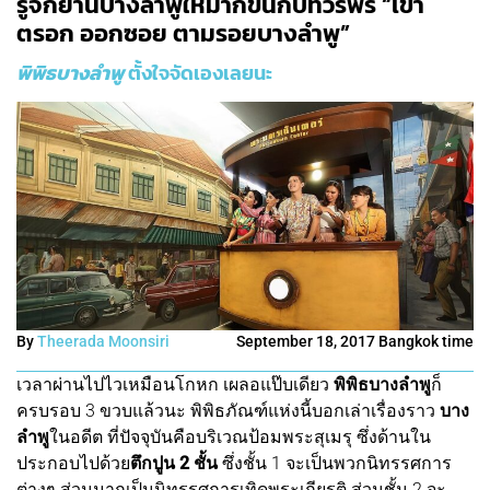
รู้จักย่านบางลำพูให้มากขึ้นกับทัวร์ฟรี “เข้า
ตรอก ออกซอย ตามรอยบางลำพู”
พิพิธบางลำพู
ตั้งใจจัดเองเลยนะ
By
Theerada Moonsiri
September 18, 2017 Bangkok time
เวลาผ่านไปไวเหมือนโกหก เผลอแป๊บเดียว
พิพิธบางลำพู
ก็
ครบรอบ 3 ขวบแล้วนะ พิพิธภัณฑ์แห่งนี้บอกเล่าเรื่องราว
บาง
ลำพู
ในอดีต ที่ปัจจุบันคือบริเวณป้อมพระสุเมรุ ซึ่งด้านใน
ประกอบไปด้วย
ตึกปูน 2 ชั้น
ซึ่งชั้น 1 จะเป็นพวกนิทรรศการ
ต่างๆ ส่วนมากเป็นนิทรรศการเทิดพระเกียรติ ส่วนชั้น 2 จะ