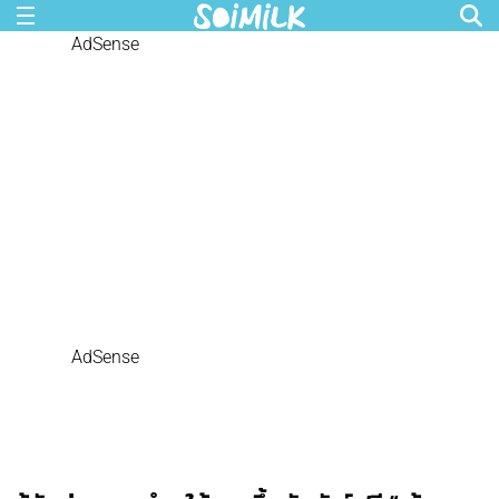
AdSense
AdSense