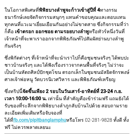
ในโอกาสพิเศษที่
พิพิธบางลำพูจะก้าวเข้าสู่ปีที่ 4
ทางกรม
ธนารักษ์เลยจัดกิจกรรมสนุกๆ แทนคำขอบคุณและตอบแทน
ทุกคนที่แวะมาเยี่ยมเยือนกันอย่างไม่ขาดสาย ซึ่งกิจกรรมที่ว่า
ก็คือ
เข้าตรอก ออกซอย ตามรอยบางลำพู
หรือทัวร์หนึ่งวันที่
เจ้าหน้าที่จะพาเราออกจากพิพิธภัณฑ์ไปสัมผัสย่านบางลำพู
กันจริงๆ
ซึ่งพิกัดต่างๆ ที่เจ้าหน้าที่จะนำเราไปก็คือชุมชนจริงๆ ได้พบปะ
ชาวบ้านจริงๆ และได้ฟังเรื่องราวจากคนพื้นที่จริงๆ ไม่ว่าจะ
เป็นบ้านหัตถศิลป์ปักชุดโขน ตรอกเล็กในชุมชนมัสยิดจักรพงษ์
ศาลเจ้าพ่อหนู วัดบวรนิเวศวิหาร และพิพิธภัณฑ์เหรียญ
ซึ่งทริปนี้
จัดขึ้นเพียง 2 รอบในวันเสาร์-อาทิตย์ที่ 23-24 ก.ย.
เวลา 10:00-16:00 น.
เท่านั้น ที่สำคัญคือเข้าร่วมฟรี แถมยังได้
รับของที่ระลึกจากพิพิธบางลำภูกลับบ้านไปด้วย สอบถามราย
ละเอียดเพิ่มเติมหรือจับจองที่
ได้ที่
fb.com/pipitbanglamphu
หรือโทร 02-281-9828 ทั้งดี ทั้ง
ฟรี ไม่ควรพลาดเลยนะ