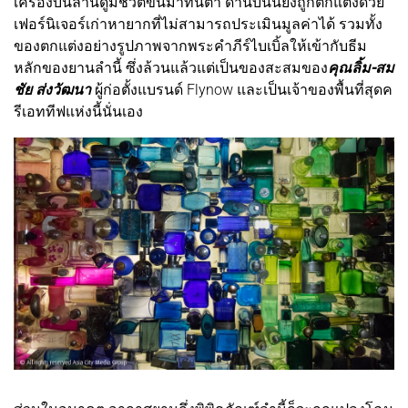
เครื่องบินลำนี้ดูมีชีวิตขึ้นมาทันตา ด้านบนนี้ยังถูกตกแต่งด้วย
เฟอร์นิเจอร์เก่าหายากที่ไม่สามารถประเมินมูลค่าได้ รวมทั้ง
ของตกแต่งอย่างรูปภาพจากพระคำภีร์ไบเบิ้ลให้เข้ากับธีม
หลักของยานลำนี้ ซึ่งล้วนแล้วแต่เป็นของสะสมของ
คุณลิ้ม-สม
ชัย ส่งวัฒนา
ผู้ก่อตั้งแบรนด์ Flynow และเป็นเจ้าของพื้นที่สุดค
รีเอททีฟแห่งนี้นั่นเอง