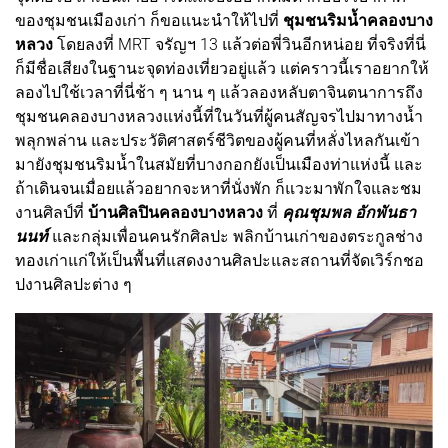
ของชุมชนเมืองเก่า ก็ขอแนะนำให้ไปที่
ชุมชนริมน้ำคลองบาง
หลวง
โดยลงที่ MRT จรัญฯ 13 แล้วต่อพี่วินอีกหน่อย ที่จริงที่นี่
ก็มีชื่อเสียงในฐานะจุดท่องเที่ยวอยู่แล้ว แต่คราวนี้เราอยากให้
ลองไปใช้เวลาที่นี่ช้า ๆ นาน ๆ แล้วลองหลับตาจินตนาการถึง
ชุมชนคลองบางหลวงแห่งนี้ที่ในวันที่ผู้คนสัญจรไปมาทางน้ำ
พลุกพล่าน และประวัติศาสตร์ชีวิตของผู้คนที่หลั่งไหลกันเข้า
มายังชุมชนริมน้ำในสมัยที่บางกอกยังเป็นเมืองท่าแห่งนี้ และ
ถ้าเดินจนเมื่อยแล้วอยากจะหาที่นั่งพัก ก็แวะมาพักใจและชม
งานศิลป์ที่
บ้านศิลปินคลองบางหลวง
ที่
คุณชุมพล อักพันธา
นนท์
และกลุ่มเพื่อนคนรักศิลปะ พลิกบ้านเก่าของตระกูลช่าง
ทองเก่าแก่ให้เป็นพื้นที่แสดงงานศิลปะและสถานที่จัดเวิร์กชอ
ปงานศิลปะต่าง ๆ