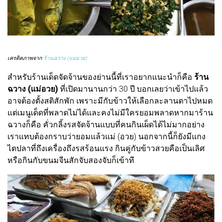
เครดิตภาพจาก
ร้านฉวาง (แม่อวย)
สำหรับร้านเด็ดจัดจ้านของย่านนี้ที่เราอยากแนะนำก็คือ
ร้าน
ฉวาง (แม่อวย)
ที่เปิดมานานกว่า 30 ปี บอกเลยว่าเข้าไปแล้ว
อาจต้องตั้งสติสักพัก เพราะมีกับข้าวให้เลือกละลานตาไปหมด
แต่เมนูเด็ดที่พลาดไม่ได้และคงไม่มีใครยอมพลาดหากมาร้าน
ฉวางก็คือ คั่วกลิ้งรสจัดจ้านแบบที่คนกินเผ็ดได้ไม่มากอย่าง
เราแทบต้องกราบว่ายอมแล้วแม่ (อวย) นอกจากนี้ก็ยังมีแกง
ไตปลาที่ถึงเครื่องถึงรสร้อนแรง กินคู่กับข้าวสวยคือเป็นเลิศ
หรือกินกับขนมจีนสักจับสองจับก็เข้าที