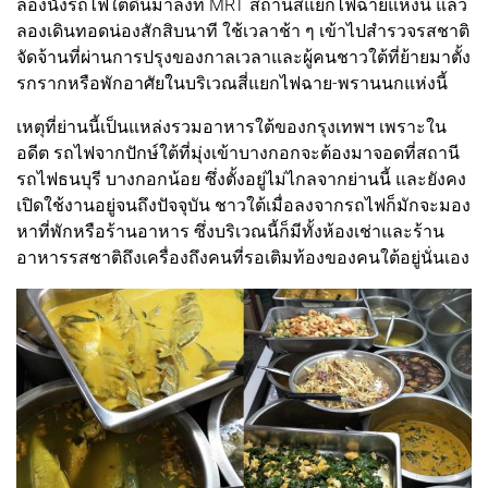
ลองนั่งรถไฟใต้ดินมาลงที่ MRT สถานีสี่แยกไฟฉายแห่งนี้ แล้ว
ลองเดินทอดน่องสักสิบนาที ใช้เวลาช้า ๆ เข้าไปสำรวจรสชาติ
จัดจ้านที่ผ่านการปรุงของกาลเวลาและผู้คนชาวใต้ที่ย้ายมาตั้ง
รกรากหรือพักอาศัยในบริเวณสี่แยกไฟฉาย-พรานนกแห่งนี้
เหตุที่ย่านนี้เป็นแหล่งรวมอาหารใต้ของกรุงเทพฯ เพราะใน
อดีต รถไฟจากปักษ์ใต้ที่มุ่งเข้าบางกอกจะต้องมาจอดที่สถานี
รถไฟธนบุรี บางกอกน้อย ซึ่งตั้งอยู่ไม่ไกลจากย่านนี้ และยังคง
เปิดใช้งานอยู่จนถึงปัจจุบัน ชาวใต้เมื่อลงจากรถไฟก็มักจะมอง
หาที่พักหรือร้านอาหาร ซึ่งบริเวณนี้ก็มีทั้งห้องเช่าและร้าน
อาหารรสชาติถึงเครื่องถึงคนที่รอเติมท้องของคนใต้อยู่นั่นเอง