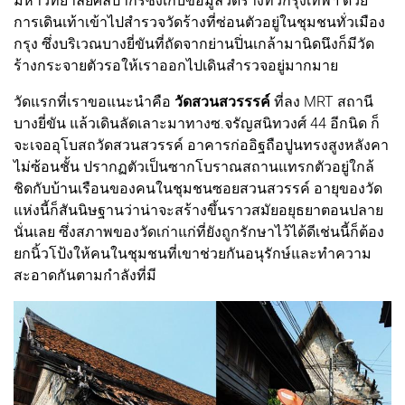
มหาวิทยาลัยศิลปากรซึ่งเก็บข้อมูลวัดร้างทั่วกรุงเทพฯ ด้วย
การเดินเท้าเข้าไปสำรวจวัดร้างที่ซ่อนตัวอยู่ในชุมชนทั่วเมือง
กรุง ซึ่งบริเวณบางยี่ขันที่ถัดจากย่านปิ่นเกล้ามานิดนึงก็มีวัด
ร้างกระจายตัวรอให้เราออกไปเดินสำรวจอยู่มากมาย
วัดแรกที่เราขอแนะนำคือ
วัดสวนสวรรรค์
ที่ลง MRT สถานี
บางยี่ขัน แล้วเดินลัดเลาะมาทางซ.จรัญสนิทวงศ์ 44 อีกนิด ก็
จะเจออุโบสถวัดสวนสวรรค์ อาคารก่ออิฐถือปูนทรงสูงหลังคา
ไม่ซ้อนชั้น ปรากฏตัวเป็นซากโบราณสถานแทรกตัวอยู่ใกล้
ชิดกับบ้านเรือนของคนในชุมชนซอยสวนสวรรค์ อายุของวัด
แห่งนี้ก็สันนิษฐานว่าน่าจะสร้างขึ้นราวสมัยอยุธยาตอนปลาย
นั่นเลย ซึ่งสภาพของวัดเก่าแก่ที่ยังถูกรักษาไว้ได้ดีเช่นนี้ก็ต้อง
ยกนิ้วโป้งให้คนในชุมชนที่เขาช่วยกันอนุรักษ์และทำความ
สะอาดกันตามกำลังที่มี