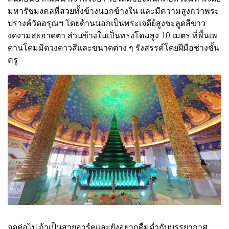
มหารัชมงคลที่สวยทั้งข้างนอกข้างใน และมีความสูงกว่าพระ
ปรางค์วัดอรุณฯ โดยด้านนอกเป็นพระเจดีย์สูงชะลูดสีขาว
งดงามสะอาดตา ส่วนข้างในเป็นทรงโดมสูง 10 เมตร ที่พื้นเพ
ดานโดมมีดวงดาวสีและขนาดต่าง ๆ รังสรรค์โดยฝีมือช่างชั้น
ครู​
จุดต่อไป ถ้าเป็นสายอาร์ตและยังอยากดื่มด่ำกับบรรยากาศ