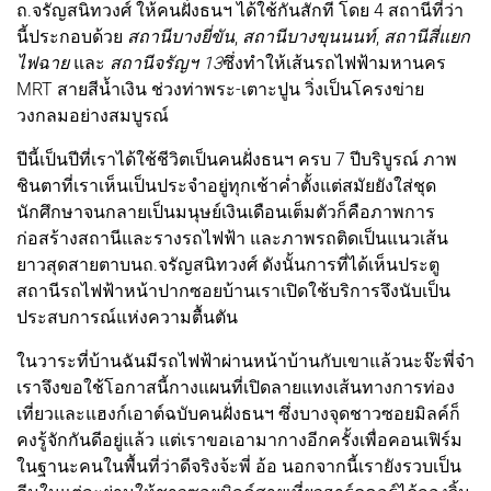
ถ.จรัญสนิทวงศ์ ให้คนฝั่งธนฯ ได้ใช้กันสักที โดย 4 สถานีที่ว่า
นี้ประกอบด้วย
สถานีบางยี่ขัน
,
สถานีบางขุนนนท์
,
สถานีสี่แยก
ไฟฉาย
และ
สถานีจรัญฯ 13
ซึ่งทำให้เส้นรถไฟฟ้ามหานคร
MRT สายสีน้ำเงิน ช่วงท่าพระ-เตาะปูน วิ่งเป็นโครงข่าย
วงกลมอย่างสมบูรณ์
ปีนี้เป็นปีที่เราได้ใช้ชีวิตเป็นคนฝั่งธนฯ ครบ 7 ปีบริบูรณ์ ภาพ
ชินตาที่เราเห็นเป็นประจำอยู่ทุกเช้าค่ำตั้งแต่สมัยยังใส่ชุด
นักศึกษาจนกลายเป็นมนุษย์เงินเดือนเต็มตัวก็คือภาพการ
ก่อสร้างสถานีและรางรถไฟฟ้า และภาพรถติดเป็นแนวเส้น
ยาวสุดสายตาบนถ.จรัญสนิทวงศ์ ดังนั้นการที่ได้เห็นประตู
สถานีรถไฟฟ้าหน้าปากซอยบ้านเราเปิดใช้บริการจึงนับเป็น
ประสบการณ์แห่งความตื้นตัน
ในวาระที่บ้านฉันมีรถไฟฟ้าผ่านหน้าบ้านกับเขาแล้วนะจ๊ะพี่จ๋า
เราจึงขอใช้โอกาสนี้กางแผนที่เปิดลายแทงเส้นทางการท่อง
เที่ยวและแฮงก์เอาต์ฉบับคนฝั่งธนฯ ซึ่งบางจุดชาวซอยมิลค์ก็
คงรู้จักกันดีอยู่แล้ว แต่เราขอเอามากางอีกครั้งเพื่อคอนเฟิร์ม
ในฐานะคนในพื้นที่ว่าดีจริงจ้ะพี่ อ้อ นอกจากนี้เรายังรวบเป็น