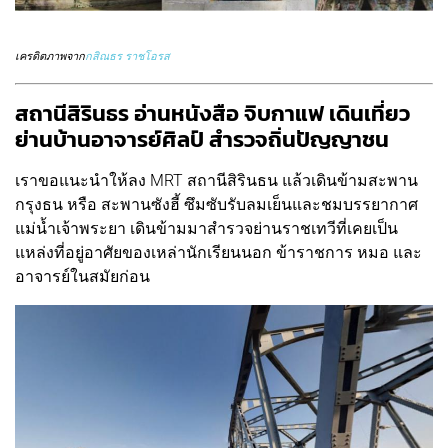
เครดิตภาพจาก
กสิณธร ราชโอรส
สถานีสิรินธร อ่านหนังสือ จิบกาแฟ เดินเที่ยว
ย่านบ้านอาจารย์ศิลป์ สำรวจถิ่นปัญญาชน
เราขอแนะนำให้ลง MRT สถานีสิรินธน แล้วเดินข้ามสะพาน
กรุงธน หรือ สะพานซังฮี้ ซึมซับรับลมเย็นและชมบรรยากาศ
แม่น้ำเจ้าพระยา เดินข้ามมาสำรวจย่านราชเทวีที่เคยเป็น
แหล่งที่อยู่อาศัยของเหล่านักเรียนนอก ข้าราชการ หมอ และ
อาจารย์ในสมัยก่อน