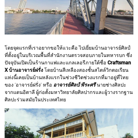
โดยจุดแรกที่เราอยากขอให้แวะคือ ไปเยี่ยมบ้านอาจารย์ศิลป์
ที่ตั้งอยู่ในบริเวณพื้นที่สำนักงานตรวจสอบภายในทหารบก ซึ่ง
ปัจจุบันเปิดเป็นร้านกาแฟและแกลเลอรีภายใต้ชื่อ
Craftsman
X บ้านอาจารย์ฝรั่ง
โดยบ้านสีเหลืองสองชั้นสไตล์วิกตอเรียน
แห่งนี้เคยเป็นบ้านหลังแรกในช่วงชีวิตช่วงแรกที่มาอยู่ที่ไทย
ของ ‘อาจารย์ฝรั่ง’ หรือ
อาจารย์ศิลป์ พีระศรี
นายช่างศิลปะ
จากแดนอิตาลี ผู้ก่อตั้งมหาวิทยาลัยศิลปากรและผู้วางรากฐาน
ศิลปะร่วมสมัยในประเทศไทย