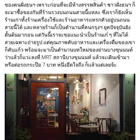
ของคนฝั่งธนฯ เพราะก่อนที่จะมีห้างสรรพสินค้า ชาวฝั่งธนฯ ก็
จะมาซื้อของกันที่ร้านรวงบนถนนสายนี้แหละ ซึ่งเราก็ยังเห็น
ร้านเก่าทั้งร้านเครื่องใช้และร้านอาหารแทรกตัวอยู่บนถนน
สายนี้ได้ และหลายร้านก็เป็นตำนานที่คนกรุงฯ ยุคปัจจุบันยัง
ดั้นด้นมากอน แต่วันนี้เราจะขอแนะนำเป็นร้านเก๋ ๆ ที่ไม่ได้
สวยเฉพาะถ่ายรูป แต่คุณภาพคับอาหารและเครื่องดื่มของเขา
ก็คับแก้ว พร้อมจะมาเป็นตำนานบทใหม่ของย่านบางขุนนนท์
ว่าแล้วก็แวะลงที่ MRT สถานีบางขุนนนท์ แล้วจะเดินเข้ามา
หรือต่อรถกระป๊อ 7 บาท หนึ่งอึดใจถึง ก็แล้วแต่เลยจ้ะ