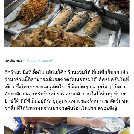
เครดิตภาพจาก
ร้านฉวาง (แม่อวย)
อีกร้านหนึ่งที่เด็ดไม่แพ้กันก็คือ
ร้านรวมใต้
ที่แค่ชื่อก็บอกแล้ว
ว่ามาร้านนี้ก็สามารถลิ้มรสชาติวัฒนธรรมใต้ได้ครบครันในที่
เดียว ซึ่งใครจะลองเมนูเด็ดใด (ที่เด็ดเผ็ดทุกเมนูจริง ๆ ) ก็ตาม
อัธยาศัย แต่สำหรับร้านนี้เราขอฝากตัวฝากใจไว้ที่เมนู ข้าวยำ
ปักษ์ใต้ ที่มีทีเด็ดอยู่ที่นำบูดูสูตรเฉพาะของร้าน รสชาติเข้มข้น
ซ่าลิ้นที่ได้ผักสดพูนจานมาช่วยดับร้อนในปาก หรอยจังฮู้!