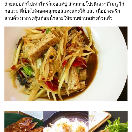
ถ้วยแบบตักไปเท่าไหร่ก็เจอแต่ปู ส่วนสายโปรตีนเรามีเมนู ไก่
กอแระ ที่เป็นไก่ทอดคลุกซอสแดงแกงใต้ และ เนื้อย่างพริก
ลาบคั่ว มากระตุ้นต่อมน้ำลายให้ซาบซ่านอย่างถ้วนทั่ว