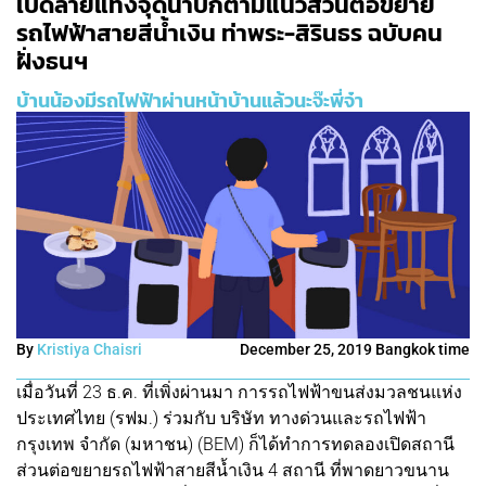
เปิดลายแทงจุดน่าปักตามแนวส่วนต่อขยาย
รถไฟฟ้าสายสีน้ำเงิน ท่าพระ-สิรินธร ฉบับคน
ฝั่งธนฯ
บ้านน้องมีรถไฟฟ้าผ่านหน้าบ้านแล้วนะจ๊ะพี่จ๋า
By
Kristiya Chaisri
December 25, 2019 Bangkok time
เมื่อวันที่ 23 ธ.ค. ที่เพิ่งผ่านมา การรถไฟฟ้าขนส่งมวลชนแห่ง
ประเทศไทย (รฟม.) ร่วมกับ บริษัท ทางด่วนและรถไฟฟ้า
กรุงเทพ จำกัด (มหาชน) (BEM) ก็ได้ทำการทดลองเปิดสถานี
ส่วนต่อขยายรถไฟฟ้าสายสีน้ำเงิน 4 สถานี ที่พาดยาวขนาน