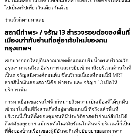
ธีมในแต่ละย่านให้ชาวซอยมิลค์สายเที่ยวฮาร์ดคอร์ได้ลองจิ้ม
ไปเป็นทริปเที่ยววันเดียวกันด้วย
ว่าแล้วก็ตามมาเลย
สถานีท่าพระ / จรัญ 13 สำรวจรอยต่อของพื้นที่
เมืองเก่ากับย่านที่อยู่อาศัยใหม่ของคน
กรุงเทพฯ
เขตบางกอกใหญ่กินอาณาเขตตั้งแต่แถบริมน้ำตรงบริเวณวัด
อรุณฯ มาจนถึงถ.อิสรภาพ และเขยิบเข้ามาถึงบริเวณด้านในที่
เป็นถ.จรัญสนิทวงศ์ตอนต้น ซึ่งบริเวณนี้เองที่ตอนนี้มี MRT
สายสีน้ำเงินสองสถานีคือ ท่าพระ และ จรัญฯ 13 เปิดให้
บริการเพิ่ม
การมาเยือนของรถไฟฟ้าก็หมายถึงความเป็นเมืองที่ได้รุกคืบ
เข้ามาในพื้นที่กึ่งสวนกึ่งที่อยู่อาศัยแถบนี้ ที่จริงแล้วพื้นที่
บริเวณนี้เป็นที่ตั้งของชุมชนที่มีประวัติศาสตร์เก่าแก่สืบไปได้
ถึงสมัยอยุธยาฯ แม้กระทั่งในสมัยรัตนโกสินทร์ บริเวณนี้ก็เป็น
ที่ตั้งของบ้านเรือนของผู้มีอันจะกินที่ขยับขยายออกมาจาก