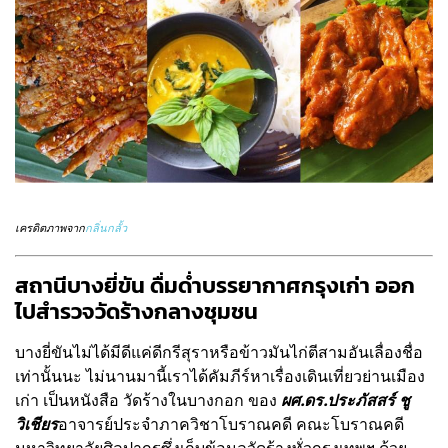
เครดิตภาพจาก
กลิ่นกลั้ว
สถานีบางยี่ขัน ดื่มด่ำบรรยากาศกรุงเก่า ออก
ไปสำรวจวัดร้างกลางชุมชน
บางยี่ขันไม่ได้มีดีแค่ดีกรีสุราหรือข้าวมันไก่ตีสามอันเลื่องชื่อ
เท่านั้นนะ ไม่นานมานี้เราได้คัมภีร์หาเรื่องเดินเที่ยวย่านเมือง
เก่า เป็นหนังสือ วัดร้างในบางกอก ของ
ผศ.ดร.ประภัสสร์ ชู
วิเชียร
อาจารย์ประจำภาควิชาโบราณคดี คณะโบราณคดี