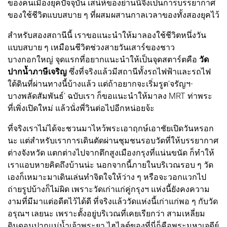
ของคนเมืองยุคปัจจุบัน เสน่ห์ของย่านนี้จึงเป็นการบรรยากาศ
ของใช้ชีวิตแบบสบาย ๆ ที่ผสมผสานกาลเวลาของทั้งสองยุคไว้
สำหรับสองสถานีนี้ เราขอแนะนำให้มาลองใช้ชีวิตหนึ่งวัน
แบบสบาย ๆ เหมือนชีวิตช่วงสายวันเสาร์ของชาว
บางกอกใหญ่ จุดแรกที่อยากแนะนำให้เป็นจุดสตาร์ตคือ
วัด
ปากน้ำภาษีเจริญ
ซึ่งที่จริงแล้วมีสถานีทั้งรถไฟฟ้าและรถไฟ
ใต้ดินที่ผ่านทางนี้บ้างแล้ว แต่ถ้าอยากจะเริ่มรูต‘จรัญฯ-
บางพลัดสัมพันธ์’ ฉบับเรา ก็ขอแนะนำให้มาลง MRT ท่าพระ
ที่เพิ่งเปิดใหม่ แล้วนั่งพี่วินต่อไปอีกหน่อยจ้ะ
ที่จริงเราไม่ได้จะชวนมาไหว้พระเอาฤกษ์เอาชัยเปิดวันหรอก
นะ แต่สำหรับเราการเดินตัดผ่านชุมชนรอบวัดที่ให้บรรยากาศ
ต่างจังหวัด แตกต่างไปจากตึกสูงเมืองกรุงที่แน่นขนัด ก็ทำให้
เราแอบหายคิดถึงบ้านน่ะ นอกจากนี้ภายในบริเวณรอบ ๆ วัด
เองก็เหมาะมาเดินเล่นทำจิตใจให้ว่าง ๆ หรือจะวอกแวกไป
ถ่ายรูปบ้างก็ไม่ผิด เพราะวัดเก่าแก่คู่กรุงฯ แห่งนี้ยังคงความ
งามที่มีมาแต่อดีตไว้ได้ดี ที่จริงแล้ววัดแห่งนี้เก่าแก่พอ ๆ กับวัด
อรุณฯ เลยนะ เพราะตั้งอยู่บริเวณที่เคยเรียกว่า สามเหลี่ยม
ดินดอนปากแม่น้ำเจ้าพระยา ไฮไลต์ของที่นี่ก็คือพระมหาเจดีย์