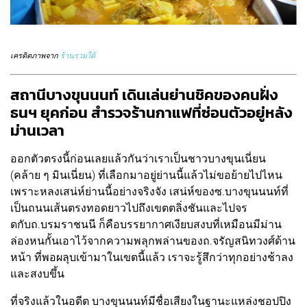
เครดิตภาพจาก
ร้านรวมใต้
สถานีบางขุนนนท์ เดินเล่นย่านชิคของคนฝั่ง
ธนฯ ยุคก่อน สำรวจร้านกาแฟที่ซ่อนตัวอยู่หลัง
ม่านเวลา
ออกตัวตรงนี้ก่อนเลยแล้วกันว่าเราเป็นชาวบางขุนเนี่ยน
(คล้าย ๆ มินเนี่ยน) ที่เลือกมาอยู่ย่านนี้แล้วไม่ขอย้ายไปไหน
เพราะหลงเสน่ห์ย่านนี้อย่างจริงจัง เสน่ห์ของซ.บางขุนนนท์ที่
เป็นถนนเส้นตรงทอดยาวไปถึงเขตตลิ่งชันและไปจร
ดกับถ.บรมราชนนี ก็คือบรรยากาศเงียบสงบที่เหมือนมีม่าน
ล่องหนกั้นเอาไว้จากความพลุกพล่านของถ.จรัญสนิทวงศ์ด้าน
หน้า ที่พอผลุบเข้ามาในเขตนี้แล้ว เราจะรู้สึกว่าทุกอย่างช้าลง
และสงบขึ้น
ที่จริงแล้วในอดีต บางขุนนนท์มีชื่อเสียงในฐานะแหล่งชอปปิง