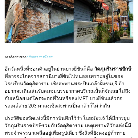
เครดิตภาพจาก
กสิณธร ราชโอรส
อีกวัดหนึ่งที่ซ่อนตัวอยู่ในย่านบางยี่ขันก็คือ
วัดภุมรินราชปักษี
ที่อาจจะไกลจากสถานีบางยี่ขันไปหน่อย เพราะอยู่ในซอย
โรงเรียนวัดดุสิตาราม เชิงสะพานพระปิ่นเกล้าฝั่งธนบุรี ถ้า
อยากจะเดินเล่นรับลมชมบรรยากาศบริเวณนั้นก็จัดเลย ไม่ถึง
กับเหนื่อย แต่ใครจะต่อพี่วินหรือลง MRT บางยี่ขันแล้วต่อ
รถเมล์สาย 203 มาลงเชิงสะพานปิ่นเกล้าก็ไม่ว่ากัน
ประวัติของวัดแห่งนี้มีการบันทึกไว้ว่า ในสมัยร.6 ได้มีการยุบ
วัดภุมรินราชปักษีรวมกับวัดดุสิตาราม เหตุเพราะที่วัดแห่งนี้มี
พระจำพรรษาเหลืออยู่เพียงรูปเดียว ซึ่งสิ่งที่ยังคงอยู่ท้าทาย