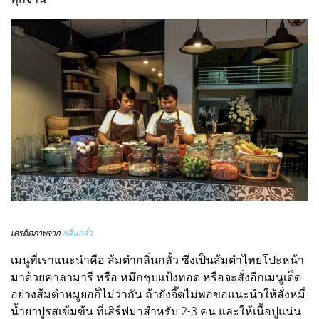
เครดิตภาพจาก
กลิ่นกลั้ว
เมนูที่เราแนะนำคือ ส้มตำกลิ่นกลั้ว ซึ่งเป็นส้มตำไทยโปะหน้า
มาด้วยคาลามารี หรือ หมึกชุบแป้งทอด หรือจะสั่งอีกเมนูเด็ด
อย่างส้มตำหมูยอก็ไม่ว่ากัน ถ้ายังจี๊ดไม่พอขอแนะนำให้สั่งหมี่
น้ำยาปูรสเข้มข้น ที่เสิร์ฟมาสำหรับ 2-3 คน และให้เนื้อปูแน่น