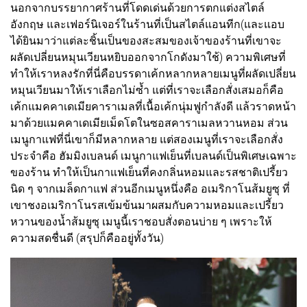
นอกจากบรรยากาศร้านที่โดดเด่นด้วยการตกแต่งสไตล์
อังกฤษ และเฟอร์นิเจอร์ในร้านที่เป็นสไตล์แอนทีก(และแอบ
ได้ยินมาว่าแต่ละชิ้นเป็นของสะสมของเจ้าของร้านที่เขาจะ
ผลัดเปลี่ยนหมุนเวียนหยิบออกจากโกดังมาใช้) ความพิเศษที่
ทำให้เราหลงรักที่นี่คือบรรดาเค้กหลากหลายเมนูที่ผลัดเปลี่ยน
หมุนเวียนมาให้เราเลือกไม่ซ้ำ แต่ที่เราจะเลือกสั่งเสมอก็คือ
เค้กแมคคาเดเมียคาราเมลที่เนื้อเค้กนุ่มฟูกำลังดี แล้วราดหน้า
มาด้วยแมคคาเดเมียเม็ดโตในซอสคาราเมลหวานหอม ส่วน
เมนูกาแฟที่นี่เขาก็มีหลากหลาย แต่สองเมนูที่เราจะเลือกสั่ง
ประจำคือ ฮัมมิงเบลนด์ เมนูกาแฟเย็นที่เบลนด์เป็นพิเศษเฉพาะ
ของร้าน ทำให้เป็นกาแฟเย็นที่คงกลิ่นหอมและรสชาติเปรี้ยว
นิด ๆ จากเมล็ดกาแฟ ส่วนอีกเมนูหนึ่งคือ อเมริกาโนส้มยูซุ ที่
เขาชงอเมริกาโนรสเข้มข้นมาผสมกับความหอมและเปรี้ยว
หวานของน้ำส้มยูซุ เมนูนี้เราชอบสั่งตอนบ่าย ๆ เพราะให้
ความสดชื่นดี (สรุปก็คืออยู่ทั้งวัน)