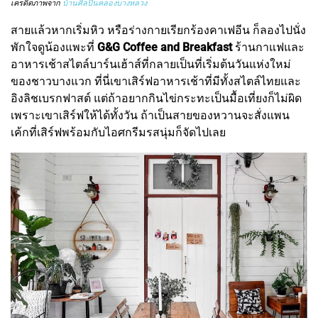
เครดิตภาพจาก
บ้านศิลปินคลองบางหลวง
สายแล้วหากเริ่มหิว หรือร่างกายเรียกร้องคาเฟอีน ก็ลองไปนั่ง
พักใจดูน้องแพะที่
G&G Coffee and Breakfast
ร้านกาแฟและ
อาหารเช้าสไตล์บาร์นเฮ้าส์ที่กลายเป็นที่เริ่มต้นวันแห่งใหม่
ของชาวบางแวก ที่นี่เขาเสิร์ฟอาหารเช้าที่มีทั้งสไตล์ไทยและ
อิงลิชเบรกฟาสต์ แต่ถ้าอยากกินไข่กระทะเป็นมื้อเที่ยงก็ไม่ผิด
เพราะเขาเสิร์ฟให้ได้ทั้งวัน ถ้าเป็นสายของหวานจะสั่งแพน
เค้กที่เสิร์ฟพร้อมกับไอศกรีมรสนุ่มก็จัดไปเลย