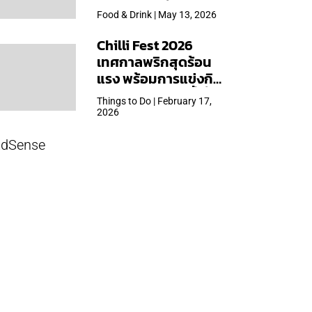
ใหญ่สุดเท่าที่เคยจัดมา
Food & Drink | May 13, 2026
Chilli Fest 2026
เทศกาลพริกสุดร้อน
แรง พร้อมการแข่งกิน
พริก จัด 28 มี.ค.นี้ ที่โรง
Things to Do | February 17,
แรมคิมป์ตัน มาลัยฯ
2026
dSense