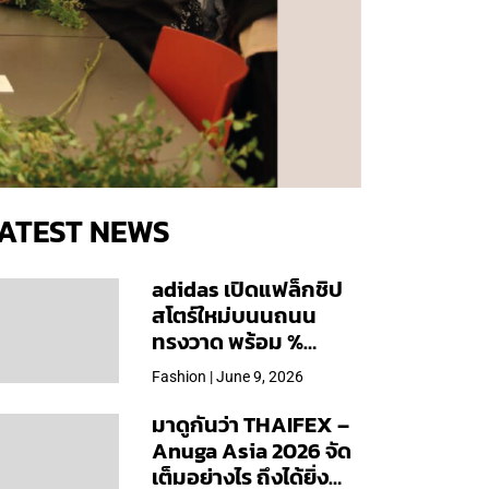
ATEST NEWS
adidas เปิดแฟล็กชิป
สโตร์ใหม่บนนถนน
ทรงวาด พร้อม %
Arabica และคอลเลก
Fashion | June 9, 2026
ชันพิเศษเฉพาะสาขา
มาดูกันว่า THAIFEX –
Anuga Asia 2026 จัด
เต็มอย่างไร ถึงได้ยิ่ง