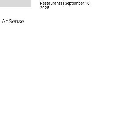
ที่ Central Park
Restaurants | September 16,
2025
AdSense