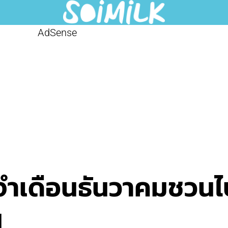
AdSense
ะจำเดือนธันวาคมชว
น