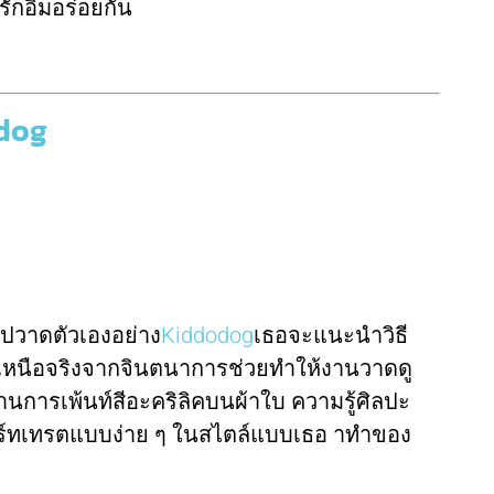
ักอิ่มอร่อยกัน
odog
รูปวาดตัวเองอย่าง
Kiddodog
เธอจะแนะนำวิธี
วเหนือจริงจากจินตนาการช่วยทำให้งานวาดดู
นฐานการเพ้นท์สีอะคริลิคบนผ้าใบ ความรู้ศิลปะ
อร์ทเทรตแบบง่าย ๆ ในสไตล์แบบเธอ าทำของ