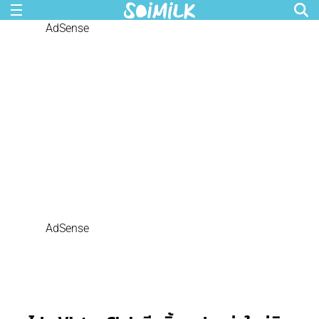
AdSense
AdSense