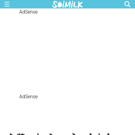
AdSense
AdSense