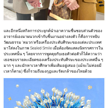
และอีกหนึ่งสกิลการประยุกต์นำเอาความชื่นชอบส่วนตัวของ
อาจารย์เองมาผนวกเข้ากับชิ้นงานอย่างลงตัว ก็คือการหยิบ
วัฒนธรรม 'หมวก'หรือเครื่องประดับศีรษะของแต่ละประเทศ
มาใส่ลงในภาพ Sealed Smile เมื่อต้องจัดแสดงนิทรรศการใน
ประเทศนั้น ๆ โดยจากการพูดคุยกับเธอตัวต่อตัวก็ได้ความว่า
เธอชอบรายละเอียดของเครื่องประทับศีรษะของประเทศอื่น ๆ
มาก ๆ และมักหาเวลาศึกษาเพิ่มเติมอยู่เสมอ (แม้จะไม่ค่อยมี
เวลาก็ตาม) ซึ่งก็รวมถึงมงกุฎและรัดเกล้าของไทยด้วย