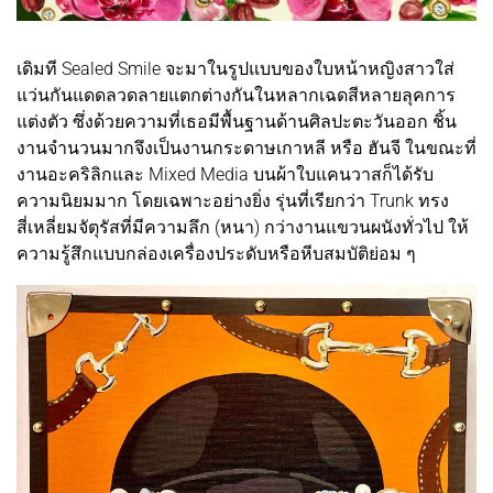
เดิมที Sealed Smile จะมาในรูปแบบของใบหน้าหญิงสาวใส่
แว่นกันแดดลวดลายแตกต่างกันในหลากเฉดสีหลายลุคการ
แต่งตัว ซึ่งด้วยความที่เธอมีพื้นฐานด้านศิลปะตะวันออก ชิ้น
งานจำนวนมากจึงเป็นงานกระดาษเกาหลี หรือ ฮันจี ในขณะที่
งานอะคริลิกและ Mixed Media บนผ้าใบแคนวาสก็ได้รับ
ความนิยมมาก โดยเฉพาะอย่างยิ่ง รุ่นที่เรียกว่า Trunk ทรง
สี่เหลี่ยมจัตุรัสที่มีความลึก (หนา) กว่างานแขวนผนังทั่วไป ให้
ความรู้สึกแบบกล่องเครื่องประดับหรือหีบสมบัติย่อม ๆ