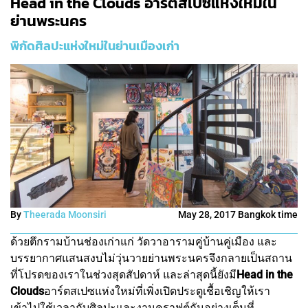
Head in the Clouds อาร์ตสเปซแห่งใหม่ใน
ย่านพระนคร
พิกัดศิลปะแห่งใหม่ในย่านเมืองเก่า
By
Theerada Moonsiri
May 28, 2017 Bangkok time
ด้วยตึกรามบ้านช่องเก่าแก่ วัดวาอารามคู่บ้านคู่เมือง และ
บรรยากาศแสนสงบไม่วุ่นวายย่านพระนครจึงกลายเป็นสถาน
ที่โปรดของเราในช่วงสุดสัปดาห์ และล่าสุดนี้ยังมี
Head in the
Clouds
อาร์ตสเปซแห่งใหม่ที่เพิ่งเปิดประตูเชื้อเชิญให้เรา
เข้าไปใช้เวลากับศิลปะและงานคราฟต์กันอย่างเต็มที่