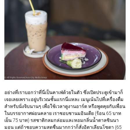
อย่างที่เราบอกว่าที่นี่เป็นคาเฟ่ด้วยในตัว ซึ่งเปิดประตูเข้ามาก็
เจอเลยเพราะอยู่บริเวณชั้นแรกนี่แหละ เมนูเน้นไปที่เครื่องดื่ม
สำหรับนั่งจิบนานๆ เพื่อใช้เวลาดูงานอาร์ต หรือพูดคุยกับเพื่อน
ในบรรยากาศผ่อนคลาย เราชอบชานมอินเดีย (ร้อน 65 บาท
เย็น 75 บาท) รสชาติกลมกล่อมและหอมกลิ่นน้ำตาลซินนา
มอน แต่ถ้าชอบความสดชื่นมากกว่าก็สั่งอิตาเลียนโซดา (65