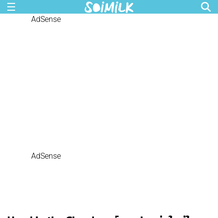
AdSense
AdSense