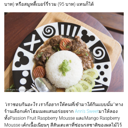
บาท) หรือสมูทตี้เบอร์รี่รวม (95 บาท) แทนก็ได้
"เราชอบกินอะไร เราก็อยากให้คนที่เข้ามาได้กินแบบนั้น"
ทาง
ร้านเลือกเค้กโฮมเมดแสนอร่อยจาก
Ann's Sweet
มาให้ลอง
ทั้งPassion Fruit Raspberry Mousse และMango Raspberry
Mousse เค้กเนื้อเนียนๆ สีสันเตะตาที่ซ่อนรสชาติของผลไม้ไว้