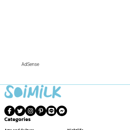
AdSense
Categories