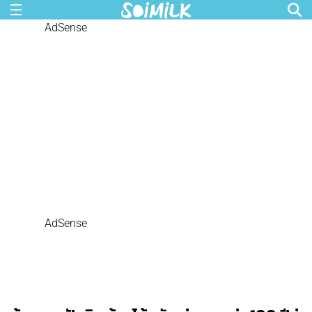
AdSense
AdSense