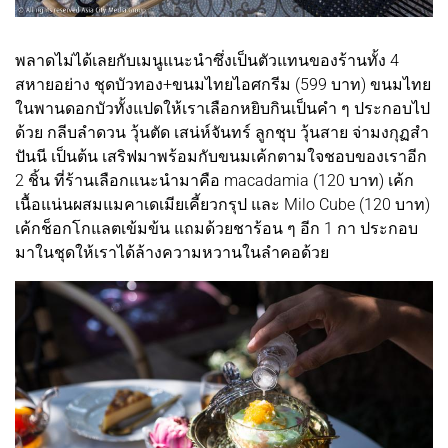
พลาดไม่ได้เลยกับเมนูแนะนำซึ่งเป็นตัวแทนของร้านทั้ง 4
สหายอย่าง ชุดบัวทอง+ขนมไทยไอศกรีม (599 บาท) ขนมไทย
ในพานดอกบัวทั้งแปดให้เราเลือกหยิบกินเป็นคำ ๆ ประกอบไป
ด้วย กลีบลำดวน วุ้นตัด เสน่ห์จันทร์ ลูกชุบ วุ้นสาย จ่ามงกุฏสำ
ปันนี เป็นต้น เสริฟมาพร้อมกับขนมเค้กตามใจชอบของเราอีก
2 ชิ้น ที่ร้านเลือกแนะนำมาคือ macadamia (120 บาท) เค้ก
เนื้อแน่นผสมแมคาเดเมียเคี้ยวกรุป และ Milo Cube (120 บาท)
เค้กช็อกโกแลตเข้มข้น แถมด้วยชาร้อน ๆ อีก 1 กา ประกอบ
มาในชุดให้เราได้ล้างความหวานในลำคอด้วย