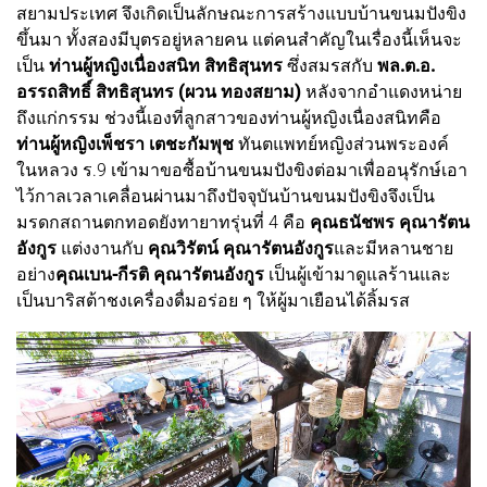
สยามประเทศ จึงเกิดเป็นลักษณะการสร้างแบบบ้านขนมปังขิง
ขึ้นมา ทั้งสองมีบุตรอยู่หลายคน แต่คนสำคัญในเรื่องนี้เห็นจะ
เป็น
ท่านผู้หญิงเนื่องสนิท สิทธิสุนทร
ซึ่งสมรสกับ
พล.ต.อ.
อรรถสิทธิ์ สิทธิสุนทร (ผวน ทองสยาม)
หลังจากอำแดงหน่าย
ถึงแก่กรรม ช่วงนี้เองที่ลูกสาวของท่านผู้หญิงเนื่องสนิทคือ
ท่านผู้หญิงเพ็ชรา เตชะกัมพุช
ทันตแพทย์หญิงส่วนพระองค์
ในหลวง ร.9 เข้ามาขอซื้อบ้านขนมปังขิงต่อมาเพื่ออนุรักษ์เอา
ไว้กาลเวลาเคลื่อนผ่านมาถึงปัจจุบันบ้านขนมปังขิงจึงเป็น
มรดกสถานตกทอดยังทายาทรุ่นที่ 4 คือ
คุณธนัชพร คุณารัตน
อังกูร
แต่งงานกับ
คุณวิรัตน์ คุณารัตนอังกูร
และมีหลานชาย
อย่าง
คุณเบน-กีรติ คุณารัตนอังกูร
เป็นผู้เข้ามาดูแลร้านและ
เป็นบาริสต้าชงเครื่องดื่มอร่อย ๆ ให้ผู้มาเยือนได้ลิ้มรส