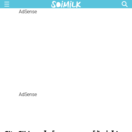
AdSense
AdSense