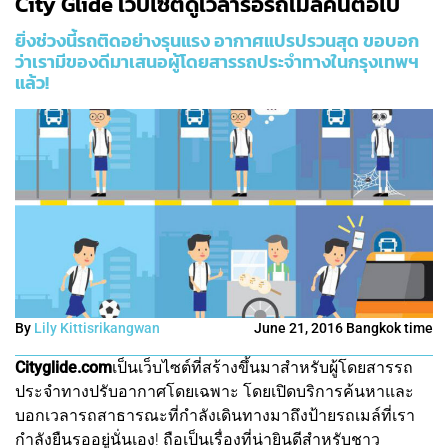
City Glide เวบไซต์ดูเวลารอรถเมล์คันต่อไป
ยิ่งช่วงนี้รถติดอย่างรุนแรง อากาศแปรปรวนสุด ขอบอก
ว่าเรามีของดีมาเสนอผู้โดยสารรถประจำทางในกรุงเทพฯ
แล้ว!
By
Lily Kittisrikangwan
June 21, 2016 Bangkok time
Cityglide.com
เป็นเว็บไซต์ที่สร้างขึ้นมาสำหรับผู้โดยสารรถ
ประจำทางปรับอากาศโดยเฉพาะ โดยเปิดบริการค้นหาและ
บอกเวลารถสาธารณะที่กำลังเดินทางมาถึงป้ายรถเมล์ที่เรา
กำลังยืนรออยู่นั่นเอง! ถือเป็นเรื่องที่น่ายินดีสำหรับชาว