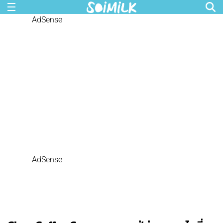
AdSense
AdSense