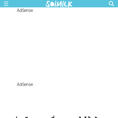
AdSense
AdSense