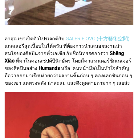
ล่าสุด เขาเปิดตัวโปรเจกต์กับ
GALERIE OVO (十方藝術空間)
แกลเลอรีสุดเนี้ยบในไต้หวัน ที่ต้องการนำเสนอผลงานน่า
สนใจของศิลปินจากทั่วเอเชีย กับชื่อนิทรรศการว่า
Shēng
Xiào
ที่มาในคอนเซปต์ปีนักษัตร โดยมีคาแรกเตอร์ซิกเนเจอร์
ของศิลปินอย่าง
Humands
หรือ 'คนหน้ามือ'เป็นหัวใจสำคัญ
ถือว่าออกมาเรียบง่ายกว่าผลงานชิ้นก่อน ๆ คอลเลกชันก่อน ๆ
ของเขา แต่ทรงพลัง น่าสะสม และดึงดูดสายตามาก ๆ เลยล่ะ