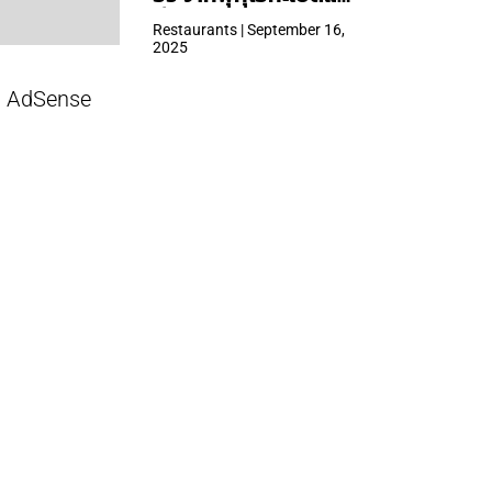
ที่ Central Park
Restaurants | September 16,
2025
AdSense