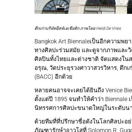
ตึกเก่าบริษัทอีสท์เอเชียติก ภาพโดย Heidi De Vries
Bangkok Art Biennaleเป็นอีกความพยา
ทางศิลปะร่วมสมัย และดูจากภาพและวิ
ศิลปินทั้งไทยและต่างชาติ จัดแสดงในส
อรุณ, วัดประยุรวงศาวาสวรวิหาร, ตึกเก่
(BACC) อีกด้วย
หลายคนอาจจะเคยได้ยินถึง Venice Bienn
ตั้งแต่ปี 1895 จนทำให้คำว่า Biennale 
นิทรรศการศิลปะขนาดใหญ่ในระดับน
ด้วยทีมที่ที่ปรึกษาชื่อดังในโลกศิลปะอย
ภัณฑารักษ์าอาวุโสที่ Solomon R. Gu