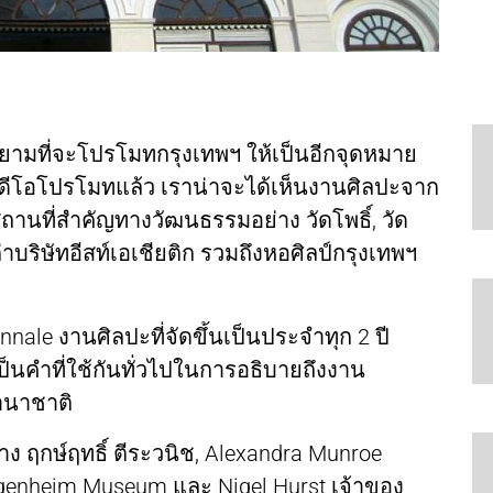
ยามที่จะโปรโมทกรุงเทพฯ ให้เป็นอีกจุดหมาย
ดีโอโปรโมทแล้ว เราน่าจะได้เห็นงานศิลปะจาก
ถานที่สำคัญทางวัฒนธรรมอย่าง วัดโพธิ์, วัด
าบริษัทอีสท์เอเชียติก รวมถึงหอศิลป์กรุงเทพฯ
ale งานศิลปะที่จัดขึ้นเป็นประจำทุก 2 ปี
เป็นคำที่ใช้กันทั่วไปในการอธิบายถึงงาน
านาชาติ
่าง ฤกษ์ฤทธิ์ ตีระวนิช, Alexandra Munroe
ggenheim Museum และ Nigel Hurst เจ้าของ