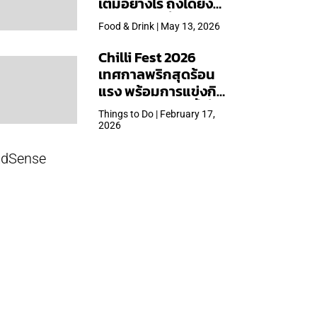
เต็มอย่างไร ถึงได้ยิ่ง
ใหญ่สุดเท่าที่เคยจัดมา
Food & Drink | May 13, 2026
Chilli Fest 2026
เทศกาลพริกสุดร้อน
แรง พร้อมการแข่งกิน
พริก จัด 28 มี.ค.นี้ ที่โรง
Things to Do | February 17,
แรมคิมป์ตัน มาลัยฯ
2026
dSense