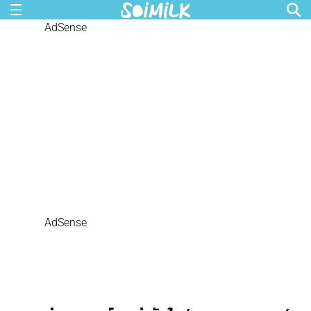
AdSense
AdSense