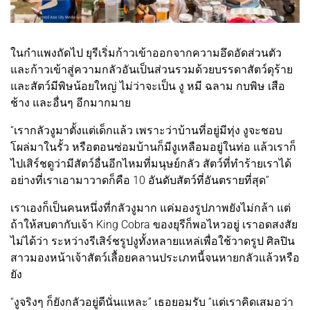
ในกำแพงถัดไป ยุรีเริ่มก้าวเข้าออกจากความอึดอัดส่วนตัว
และก้าวเข้าสู่ความกลัวอันเป็นส่วนรวมด้วยบรรดาสัตว์ดุร้าย
และสัตว์มีพิษน้อยใหญ่ ไม่ว่าจะเป็น งู หมี ฉลาม กบพิษ เสือ
ช้าง และอื่นๆ อีกมากมาย
“เรากลัวงูมาตั้งแต่เด็กแล้ว เพราะว่าบ้านที่อยู่มีทุ่ง งูจะชอบ
โผล่มาในรั้ว หรือตอนซ่อมบ้านก็มีงูเหลือมอยู่ในท่อ แล้วเราก็
ไปเสิร์ชดูว่ามีสัตว์อื่นอีกไหมที่มนุษย์กลัว สัตว์ที่ทำร้ายเราได้
อย่างที่เราเอามาวาดก็คือ 10 อันดับสัตว์ที่อันตรายที่สุด”
เราเองก็เป็นคนหนึ่งที่กลัวงูมาก แค่มองรูปภาพยังไม่กล้า แต่
ถ้าให้สบตากับเจ้า King Cobra ของยุรีก็พอไหวอยู่ เราอดสงสัย
ไม่ได้ว่า ระหว่างรีเสิร์ชรูปงูทั้งหลายแหล่เพื่อใช้วาดรูป ศิลปิน
สาวมองหน้าเจ้าสัตว์เลื้อยคลานประเภทนี้จนหายกลัวแล้วหรือ
ยัง
“งูจริงๆ ก็ยังกลัวอยู่ดีนั่นแหละ” เธอยอมรับ “แต่เราคิดเสมอว่า