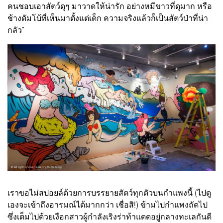
คนชอบเอาสัตว์ดุๆ มาวาดให้น่ารัก อย่างหมีขาวที่ดุมาก หรือ
ช้างดัมโบ้ที่เห็นมาตั้งแต่เด็ก ความจริงแล้วก็เป็นสัตว์ป่าที่น่า
กลัว”
เราขอไม่สปอยล์ด้วยการบรรยายสัตว์ทุกตัวบนกำแพงนี้ (ไปดู
เองจะเข้าถึงอารมณ์ได้มากกว่า เชื่อสิ!) ข้ามไปกำแพงถัดไป
ซึ่งเต็มไปด้วยเงือกสาวผู้กำลังเริงร่าท้าแดดอยู่กลางทะเลกันดี