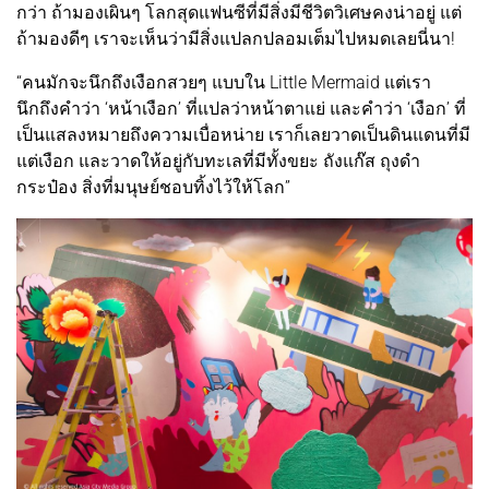
กว่า ถ้ามองเผินๆ โลกสุดแฟนซีที่มีสิ่งมีชีวิตวิเศษคงน่าอยู่ แต่
ถ้ามองดีๆ เราจะเห็นว่ามีสิ่งแปลกปลอมเต็มไปหมดเลยนี่นา!
“คนมักจะนึกถึงเงือกสวยๆ แบบใน Little Mermaid แต่เรา
นึกถึงคำว่า ‘หน้าเงือก’ ที่แปลว่าหน้าตาแย่ และคำว่า ‘เงือก’ ที่
เป็นแสลงหมายถึงความเบื่อหน่าย เราก็เลยวาดเป็นดินแดนที่มี
แต่เงือก และวาดให้อยู่กับทะเลที่มีทั้งขยะ ถังแก๊ส ถุงดำ
กระป๋อง สิ่งที่มนุษย์ชอบทิ้งไว้ให้โลก”