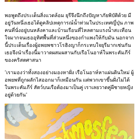
พอพูดถึงประเด็นสิ่งแวดล้อม ยุรีจึงนึกถึงปัญหาภัยพิบัติด้วย มี
อยู่วันหนึ่งเธอได้ดูคลิปเหตุการณ์น้ำท่วมในประเทศญี่ปุ่น ภาพ
คนที่นั่งอยู่บนหลังคาและบ้านเรือนที่ไหลตามแรงน้ำสะเทือน
ใจมากจนเธออุทิศพื้นที่ส่วนหนึ่งของกำแพงให้กับมัน นอกจาก
นี้ประเด็นเรื่องผู้อพยพชาวโรฮิงญาก็กระทบใจยุรีมากเช่นกัน
เธอจึงนำเรื่องนี้มาวาดผสมผสานกับเรือโนอาห์ในพระคัมภีร์
ของคริสตศาสนา
“เรามองว่าทั้งสองอย่างมองหาฝั่ง เรือโนอาห์หาแผ่นดินใหม่ ผู้
อพยพที่ถูกผลักไสออกมาก็เหมือนกัน แต่พวกเขาขึ้นฝั่งไม่ได้
ในพระคัมภีร์ สัตว์บนเรือต้องมาเป็นคู่ เราเลยวาดคู่ผีชายหญิง
อยู่ด้วยกัน”