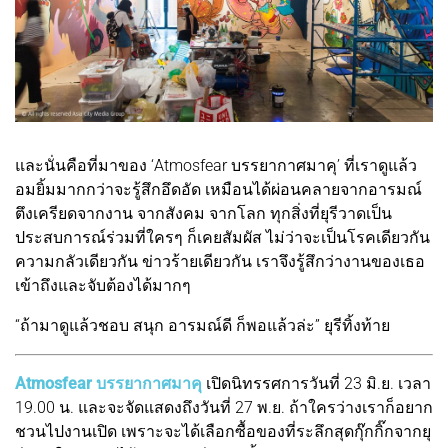
และนั่นคือที่มาของ ‘Atmosfear บรรยากาศมาคุ’ ที่เราดูแล้ว
อมยิ้มมากกว่าจะรู้สึกอึดอัด เหมือนได้ผ่อนคลายจากอารมณ์
ตึงเครียดจากงาน จากสังคม จากโลก ทุกสิ่งที่ยุรีวาดเป็น
ประสบการณ์ร่วมที่ใครๆ ก็เคยสัมผัส ไม่ว่าจะเป็นโรคเดียวกัน
ความกลัวเดียวกัน ข่าวร้ายเดียวกัน เราจึงรู้สึกว่างานของเธอ
เข้าถึงและจับต้องได้มากๆ
“ถ้ามาดูแล้วชอบ สนุก อารมณ์ดี ก็พอแล้วล่ะ” ยุรีทิ้งท้าย
Atmosfear บรรยากาศมาคุ
เปิดนิทรรศการวันที่ 23 มิ.ย. เวลา
19.00 น. และจะจัดแสดงถึงวันที่ 27 พ.ย. ถ้าใครว่างเราก็อยาก
ชวนไปงานเปิด เพราะจะได้เลือกซื้อของที่ระลึกสุดกุ๊กกิ๊กจากยุ