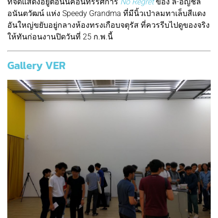
ที่จัดแสดงอยู่ตอนนี้คือนิทรรศการ
No Regret
ของ ลี-อัญชลี
อนันตวัฒน์ แห่ง Speedy Grandma ที่มีนิ้วเป่าลมทาเล็บสีแดง
อันใหญ่ขยับอยู่กลางห้องทรงเกือบจตุรัส ที่ควรรีบไปดูของจริง
ให้ทันก่อนงานปิดวันที่ 25 ก.พ.นี้
Gallery VER