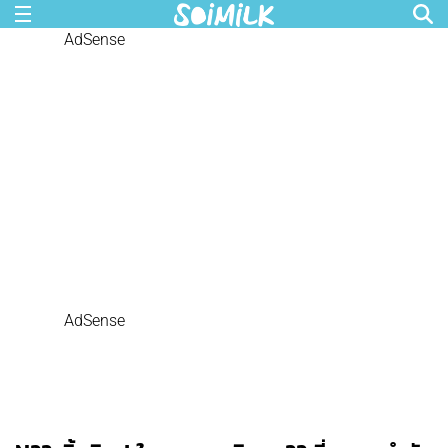
AdSense
AdSense