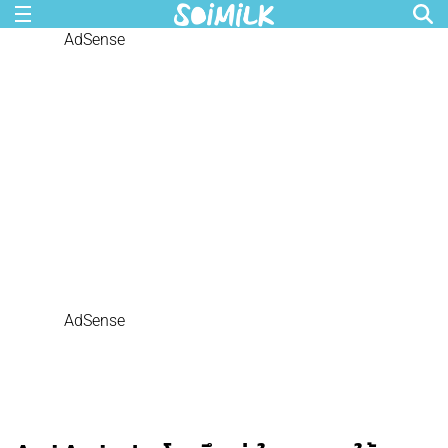
AdSense
AdSense