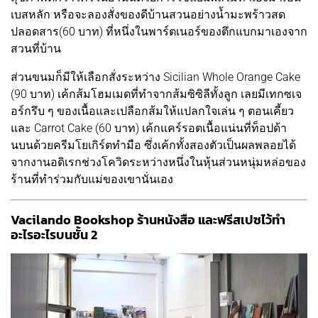
เบสหลัก หรือจะลองสั่งของดีบ้านสวนอย่างน้ำมะพร้าวสด
ปลอดสาร(60 บาท) ที่หนึ่งในพาร์ตเนอร์ของตึกแบกมาเองจาก
สวนที่บ้าน
ส่วนขนมก็มีให้เลือกสั่งระหว่าง Sicilian Whole Orange Cake
(90 บาท) เค้กส้มโฮมเมดที่ทำจากส้มซิซิลีทั้งลูก เลยมีเทกซเจ
อร์กรึบ ๆ ของเนื้อและเปลือกส้มให้แปลกใจเล่น ๆ ตอนเคี้ยว
และ Carrot Cake (60 บาท) เค้กแคร์รอตเนื้อแน่นที่ท็อปด้า
นบนด้วยครีมโยเกิร์ตทำมือ ซึ่งเค้กทั้งสองตัวเป็นผลพลอยได้
จากงานอดิเรกช่วงโควิดระหว่างหนึ่งในหุ้นส่วนหนุ่มหล่อของ
ร้านที่ทำร่วมกับแม่ของเขานั่นเอง
Vacilando Bookshop ร้านหนังสือ และฟรีสเปซไว้ทำ
อะไรอะไรบนชั้น 2