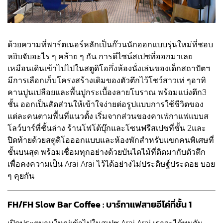
ด้วยความที่พาร์ตเนอร์หลักเป็นก๊วนนักออกแบบรุ่นใหม่ที่ชอบ
หยิบจับอะไร ๆ คล้าย ๆ กัน การดีไซน์สเปซที่ออกมาเลย
เหมือนเดินเข้าไปไปในสตูดิโอกึ่งห้องนั่งเล่นของเด็กสถาปัตฯ
มีการเลือกเก็บโครงสร้างเดิมของตัวตึกไว้โชว์สาวเท่ ๆอาทิ
คานปูนเปลือยและพื้นปูกระเบื้องลายโบราณ พร้อมแบ่งตึก3
ชั้น ออกเป็นสัดส่วนให้เข้าใจง่ายต่อรูปแบบการใช้ชีวิตของ
แต่ละคนตามพื้นที่แนวตั้ง เริ่มจากส่วนของคาเฟ่กาแฟแบบส
โลว์บาร์ที่ชั้นล่าง ร้านโฟโต้บุ๊กและโซนฟรีสเปซที่ชั้น 2และ
ปิดท้ายด้วยสตูดิโอออกแบบและห้องพักสำหรับแขกคนพิเศษที่
ชั้นบนสุด พร้อมเชื่อมทุกอย่างด้วยบันไดไม้ที่ติดมากับตัวตึก
เพื่อคงความเป็น Arai Arai ไว้ได้อย่างไม่ประดิษฐ์ประดอย บอย
ๆ คุยกัน
FH/FH Slow Bar Coffee : บาร์กาแฟสายอีโค่ที่ชั้น 1