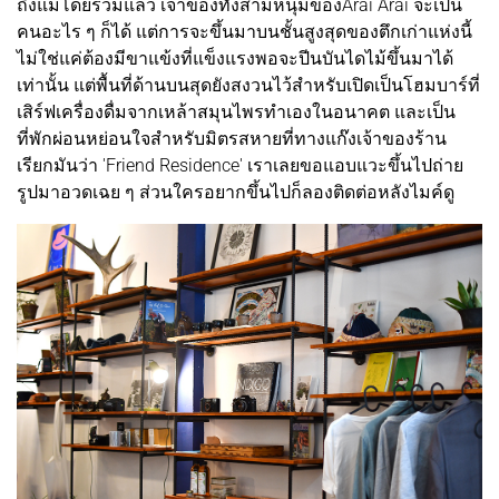
ถึงแม้โดยรวมแล้ว เจ้าของทั้งสามหนุ่มของArai Arai จะเป็น
คนอะไร ๆ ก็ได้ แต่การจะขึ้นมาบนชั้นสูงสุดของตึกเก่าแห่งนี้
ไม่ใช่แค่ต้องมีขาแข้งที่แข็งแรงพอจะปีนบันไดไม้ขึ้นมาได้
เท่านั้น แต่พื้นที่ด้านบนสุดยังสงวนไว้สำหรับเปิดเป็นโฮมบาร์ที่
เสิร์ฟเครื่องดื่มจากเหล้าสมุนไพรทำเองในอนาคต และเป็น
ที่พักผ่อนหย่อนใจสำหรับมิตรสหายที่ทางแก๊งเจ้าของร้าน
เรียกมันว่า 'Friend Residence' เราเลยขอแอบแวะขึ้นไปถ่าย
รูปมาอวดเฉย ๆ ส่วนใครอยากขึ้นไปก็ลองติดต่อหลังไมค์ดู