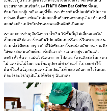
เปิดประตูบานใหญ่เข้าไปในสเปซ Arai Arai เราจะได้พบกับ
บรรยากาศแสนชิลล์ของ
FH/FH Slow Bar Coffee
ที่คอย
ต้อนรับแขกผู้มาเยือนอยู่ที่ชั้นแรก ด้วยกลิ่นที่ปนเปกันไปมาระ
หว่างเมล็ดกาแฟบดใหม่และกลิ่นกำยานจากสมุนไพรทำเองที่
ลอยอ้อยอิ่งเคล้ากับทำนองเพลงอินเดียที่เปิดคลอ
เราชอบการจับคู่สีผนังขาว-น้ำเงิน ให้ชั้นนี้ดูไม่เลี่ยนและไม่
เป็นคาเฟ่ฮิปสเตอร์จนเกินไปพอเติมเฟอร์นิเจอร์วินเทจสุดแรน
ด้อม ทั้งโต๊ะหมากรุก เก้าอี้ไม้พับแบบโรงหนังสมัยก่อน รวมถึง
ใส่ของสะสมฉบับเด็กอาร์ตที่แตกต่างแต่มาอยู่รวมกันแล้ว
ลงตัว ทั้งชั้นวางแผ่นไวนิลหายาก โปสเตอร์งานศิลปะในกรอบ
ไม้ และต้นไม้ใบด่างพร้อมอุปกรณ์ทำสวนเข้าไป เลยทำให้
พื้นที่ในชั้นนี้ดูอบอุ่นและเต็มเปี่ยมไปด้วยแรงบันดาลใจในแบบ
ที่อะไรอะไรก็ดูเป็นไปได้จริง ๆ นั่นแหละ