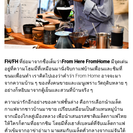
FH/FH
ที่ย่อมาจากชื่อเต็มว่า
From Here FromHome
มีจุดเด่น
อยู่ที่ความโฮมมี่ที่เหมือนมานั่งจิบกาแฟบ้านเพื่อนและชิมที่
ขนมเพื่อนทำ เราคิดไปเองว่าคำว่า From Home อาจจะมา
จากความบ้าน ๆ ของทั้งคนขายและเมนูเพราะวัตถุดิบหลาย ๆ
อย่างก็หยิบมาจากตู้เย็นและสวนที่บ้านจริง ๆ
ความน่ารักอีกอย่างของคาเฟ่ชั้นล่าง คือการเลือกนำเมล็ด
กาแฟจากชาวบ้านมาขาย เปรียบเสมือนเป็นตัวแทนหมู่บ้าน
จากเมืองไกลสู่เมืองหลวง เพื่อนำเสนอรสชาติเมล็ดกาแฟไทย
ให้ใครก็ตามที่อยากชิม โดยมีทั้งเฮาส์เบลนด์ที่จับเมล็ดกาแฟ
คั่วเข้มจากอาข่าอ่ามา มาผสมกับเมล็ดคั่วกลางจากแม่จันใต้