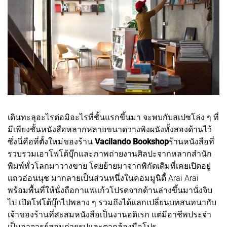
เดินทะลุอะไรต่อมิอะไรที่ชั้นแรกขึ้นมา จะพบกับสเปซโล่ง ๆ ที่
มีเพียงชั้นหนังสือหลากหลายขนาดวางพิงผนังทั้งสองด้านไว้
ซึ่งนี่คือที่ตั้งใหม่ของร้าน
Vacilando Bookshop
ร้านหนังสือที่
รวบรวมเอาโฟโต้บุ๊กและภาพถ่ายงานศิลปะจากหลากสำนัก
พิมพ์ทั่วโลกมาวางขาย โดยย้ายมาจากพิกัดเดิมที่เคยเปิดอยู่
แถวอ่อนนุช มากลายเป็นส่วนหนึ่งในคอมมูนิตี้ Arai Arai
พร้อมพื้นที่ให้นั่งถือกาแฟแก้วโปรดจากด้านล่างขึ้นมานั่งจิบ
ไป เปิดโฟโต้บุ๊กไปพลาง ๆ รวมถึงได้แลกเปลี่ยนบทสนทนากับ
เจ้าของร้านที่สะสมหนังสือเป็นงานอดิเรก แต่มีอาชีพประจำ
เป็นอาจารย์สอนถ่ายรูปและตากล้องมือโปร