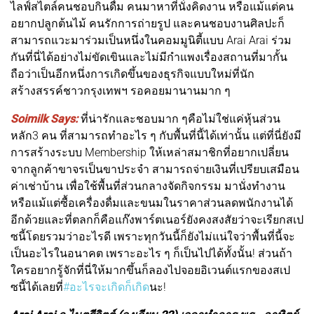
ไลฟ์สไตล์คนชอบกินดื่ม คนมาหาที่นั่งคิดงาน หรือแม้แต่คน
อยากปลูกต้นไม้ คนรักการถ่ายรูป และคนชอบงานศิลปะก็
สามารถแวะมาร่วมเป็นหนึ่งในคอมมูนิตี้แบบ Arai Arai ร่วม
กันที่นี่ได้อย่างไม่ขัดเขินและไม่มีกำแพงเรื่องสถานที่มากั้น
ถือว่าเป็นอีกหนึ่งการเกิดขึ้นของธุรกิจแบบใหม่ที่นัก
สร้างสรรค์ชาวกรุงเทพฯ รอคอยมานานมาก ๆ
Soimilk Says:
ที่น่ารักและชอบมาก ๆคือไม่ใช่แค่หุ้นส่วน
หลัก3 คน ที่สามารถทำอะไร ๆ กับพื้นที่นี้ได้เท่านั้น แต่ที่นี่ยังมี
การสร้างระบบ Membership ให้เหล่าสมาชิกที่อยากเปลี่ยน
จากลูกค้าขาจรเป็นขาประจำ สามารถจ่ายเงินที่เปรียบเสมือน
ค่าเช่าบ้าน เพื่อใช้พื้นที่ส่วนกลางจัดกิจกรรม มานั่งทำงาน
หรือแม้แต่ซื้อเครื่องดื่มและขนมในราคาส่วนลดพนักงานได้
อีกด้วยและที่ตลกก็คือแก๊งพาร์ตเนอร์ยังคงสงสัยว่าจะเรียกสเป
ซนี้โดยรวมว่าอะไรดี เพราะทุกวันนี้ก็ยังไม่แน่ใจว่าพื้นที่นี้จะ
เป็นอะไรในอนาคต เพราะอะไร ๆ ก็เป็นไปได้ทั้งนั้น! ส่วนถ้า
ใครอยากรู้จักที่นี่ให้มากขึ้นก็ลองไปจอยอิเวนต์แรกของสเป
ซนี้ได้เลยที่
#อะไรจะเกิดก็เกิด
นะ!