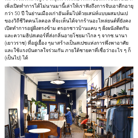
เพิ่งเปิดทำการได้ไม่นานมานี้เล่าให้เราฟังถึงการจับเอาตึกอายุ
กว่า 50 ปี ในย่านเมืองเก่าอันเต็มไปด้วยเสน่ห์แบบผสมปนเป
ของวิถีชีวิตคนโลคอล ที่จะเห็นได้จากร้านอะไหล่ยนต์ที่ยังคง
เปิดทำการอยู่ฝั่งตรงข้าม ตรอกชาวบ้านแคบ ๆ ฝั่งผนังติดกัน
และความฮิปสเตอร์ที่ส่งกลิ่นอายโชยมาไกล ๆ จากซ.นานา
(เยาวราช) ที่อยู่เยื้อง ๆมาสร้างเป็นสเปซแห่งการพึ่งพาอาศัย
และใช้แรงบันดาลใจร่วมกัน ภายใต้ชายคาที่เชื่อว่าอะไร ๆ ก็
(เป็นไป) ได้