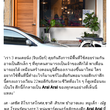
"เรา 3 คนเคยนั่ง (จิบเบียร์) คุยกันถึงการมีพื้นที่ใช้สอยร่วมกัน
อาจเป็นตึกเล็ก ๆ ที่ทุกคนสามารถเป็นเจ้าของตึกได้ พาเพื่อน
มาจอยได้ เหมือนสร้างคอมมูนิตี้ของเราเองขึ้นมาใหม่ ใคร
อยากใช้พื้นที่นี้ทำอะไรก็มาแชร์ไอเดียกันพอมาเจอตึกเก่าตึก
นี้ตรงแถววงเวียน 22พอดีกับจังหวะชีวิตที่อะไร ๆ ก็ดูเหมือนจะ
เป็นใจ ตึกนี้ก็กลายเป็น
Arai Arai
ของทุกคนอย่างที่เห็นนี่
แหละ"
เต - เตชิต จิโรภาสโกศล
,
ชาติ -สิรภพ ขำอาจ
และ
หมูเล็ก - ณัฐ
พล โรจนรัตนางกูร
3 หนุ่มพาร์ตเนอร์หลักของตึก
Arai Arai
ที่