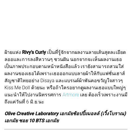
ฝ้ายแห่ง
Rivy’s Curly
เป็นที่รู้จักจากผลงานลายเส้นสุดละเอียด
ลออและการลงสีหวานๆ ชวนฝัน นอกจากจะเห็นผลงานเธอ
เป็นภาพประกอบตามหน้าหนังสือแล้ว เรายังสามารถสวมใส่
ผลงานของเธอได้เพราะเธอออกแบบลายผ้าให้กับแฟชั่นเฮาส์
สัญชาติไทยอย่าง Disaya และแบรนด์ผ้าพันคอขวัญใจสาวๆ
Kiss Me Doll ด้วยนะ หรือถ้าใครอยากดูผลงานเธอแบบใหญ่ๆ
แนะนำให้ไปงานนิทรรศการ
Artmore
เลย ต้องเร็วเพราะงานมี
ถึงแค่วันที่ 6 มิ.ย.นะ
Olive Creative Laboratory เอกมัยช้อปปิ้งมอลล์ (เวิ้งโบราณ)
เอกมัย ซอย 10 BTS เอกมัย