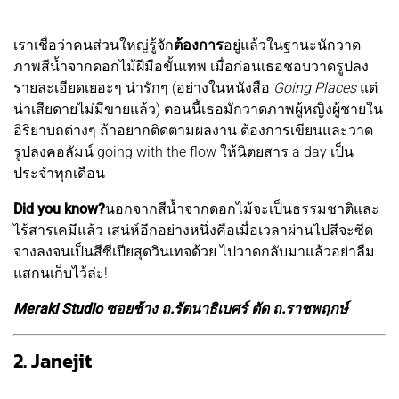
เราเชื่อว่าคนส่วนใหญ่รู้จัก
ต้องการ
อยู่แล้วในฐานะนักวาด
ภาพสีน้ำจากดอกไม้ฝีมือขั้นเทพ เมื่อก่อนเธอชอบวาดรูปลง
รายละเอียดเยอะๆ น่ารักๆ (อย่างในหนังสือ
Going Places
แต่
น่าเสียดายไม่มีขายแล้ว) ตอนนี้เธอมักวาดภาพผู้หญิงผู้ชายใน
อิริยาบถต่างๆ ถ้าอยากติดตามผลงาน ต้องการเขียนและวาด
รูปลงคอลัมน์ going with the flow ให้นิตยสาร a day เป็น
ประจำทุกเดือน
Did you know?
นอกจากสีน้ำจากดอกไม้จะเป็นธรรมชาติและ
ไร้สารเคมีแล้ว เสน่ห์อีกอย่างหนึ่งคือเมื่อเวลาผ่านไปสีจะซีด
จางลงจนเป็นสีซีเปียสุดวินเทจด้วย ไปวาดกลับมาแล้วอย่าลืม
แสกนเก็บไว้ล่ะ!
Meraki Studio ซอยช้าง ถ.รัตนาธิเบศร์ ตัด ถ.ราชพฤกษ์
2. Janejit