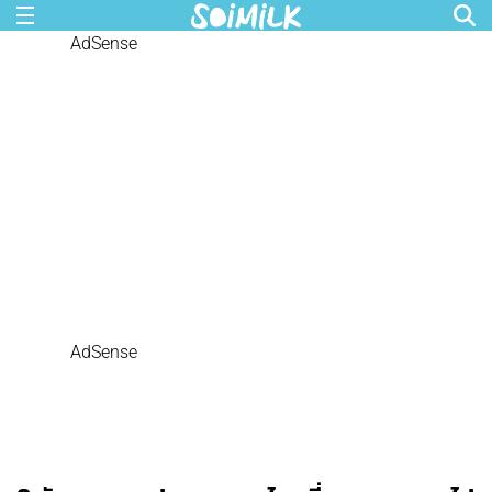
AdSense
AdSense