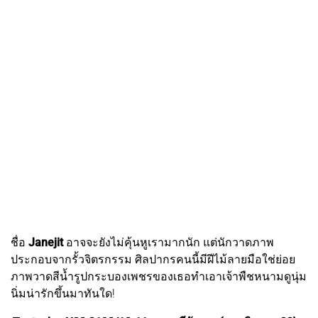
ชื่อ
Janejit
อาจจะยังไม่คุ้นหูเรามากนัก แต่นักวาดภาพ
ประกอบจากรั้วจิตรกรรม ศิลปากรคนนี้มีฝีไม้ลายมือใช่ย่อย
ภาพวาดสีน้ำรูปกระบองเพชรของเธอทำเอาเจ้าพืชหนามดูนุ่ม
นิ่มน่ารักขึ้นมาทันใด!