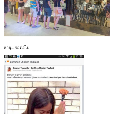
สาธุ… รอต่อไป