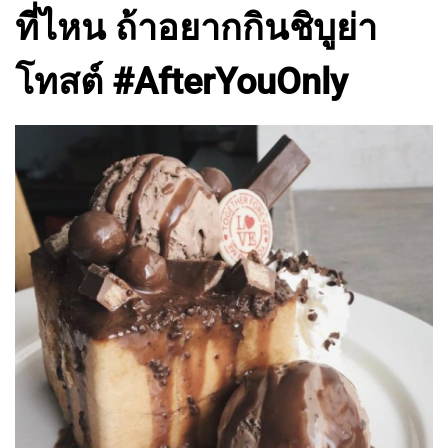
ที่ไหน ถ้าอยากกินชิบูย่า
โทสต์ #AfterYouOnly