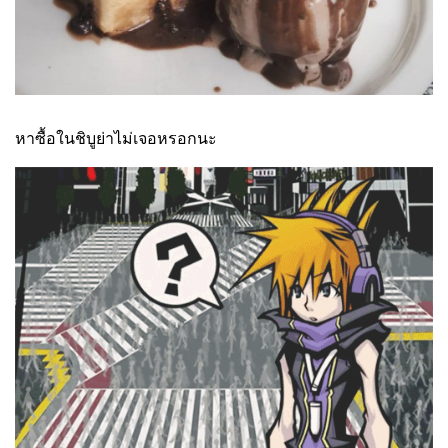
หาซื้อในชิบูย่าไม่เจอหรอกนะ