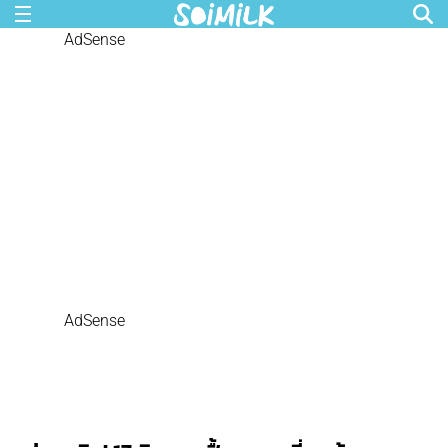
AdSense
AdSense