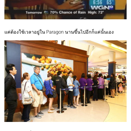
แค่ต้องใช้เวลาอยู่ใน Paragon นานขึ้นไปอีกก็แค่นั้นเอง