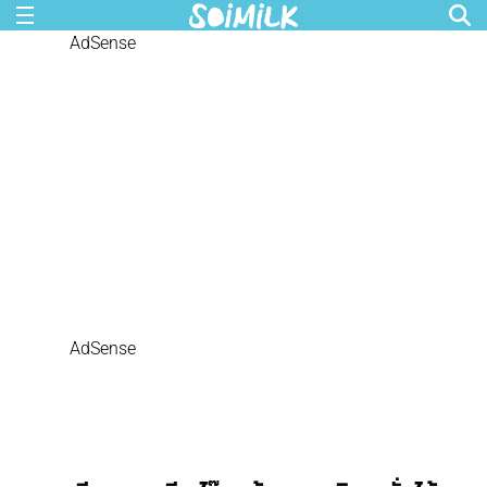
AdSense
AdSense