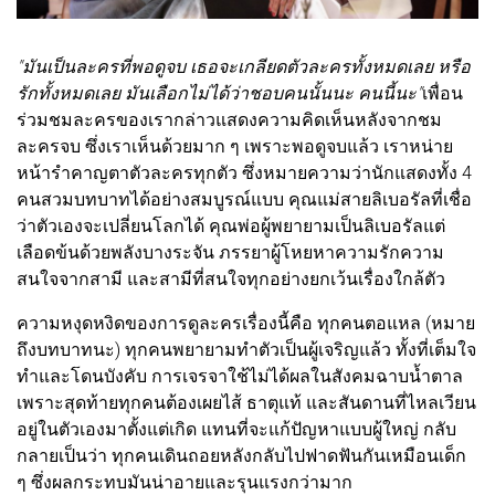
"มันเป็นละครที่พอดูจบ เธอจะเกลียดตัวละครทั้งหมดเลย หรือ
รักทั้งหมดเลย มันเลือกไม่ได้ว่าชอบคนนั้นนะ คนนี้นะ"
เพื่อน
ร่วมชมละครของเรากล่าวแสดงความคิดเห็นหลังจากชม
ละครจบ ซึ่งเราเห็นด้วยมาก ๆ เพราะพอดูจบแล้ว เราหน่าย
หน้ารำคาญตาตัวละครทุกตัว ซึ่งหมายความว่านักแสดงทั้ง 4
คนสวมบทบาทได้อย่างสมบูรณ์แบบ คุณแม่สายลิเบอรัลที่เชื่อ
ว่าตัวเองจะเปลี่ยนโลกได้ คุณพ่อผู้พยายามเป็นลิเบอรัลแต่
เลือดข้นด้วยพลังบางระจัน ภรรยาผู้โหยหาความรักความ
สนใจจากสามี และสามีที่สนใจทุกอย่างยกเว้นเรื่องใกล้ตัว
ความหงุดหงิดของการดูละครเรื่องนี้คือ ทุกคนตอแหล (หมาย
ถึงบทบาทนะ) ทุกคนพยายามทำตัวเป็นผู้เจริญแล้ว ทั้งที่เต็มใจ
ทำและโดนบังคับ การเจรจาใช้ไม่ได้ผลในสังคมฉาบน้ำตาล
เพราะสุดท้ายทุกคนต้องเผยไส้ ธาตุแท้ และสันดานที่ไหลเวียน
อยู่ในตัวเองมาตั้งแต่เกิด แทนที่จะแก้ปัญหาแบบผู้ใหญ่ กลับ
กลายเป็นว่า ทุกคนเดินถอยหลังกลับไปฟาดฟันกันเหมือนเด็ก
ๆ ซึ่งผลกระทบมันน่าอายและรุนแรงกว่ามาก