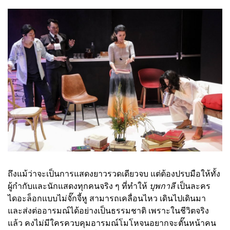
ถึงแม้ว่าจะเป็นการแสดงยาวรวดเดียวจบ แต่ต้องปรบมือให้ทั้ง
ผู้กำกับและนักแสดงทุกคนจริง ๆ ที่ทำให้
บุพกาลี
เป็นละคร
ไดอะล็อกแบบไม่จั๊กจี้หู สามารถเคลื่อนไหว เดินไปเดินมา
และส่งต่ออารมณ์ได้อย่างเป็นธรรมชาติ เพราะในชีวิตจริง
แล้ว คงไม่มีใครควบคุมอารมณ์โมโหจนอยากจะตั๊นหน้าคน