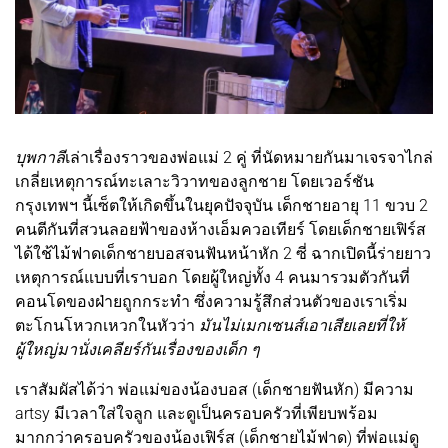
บุพกาลี
เล่าเรื่องราวของพ่อแม่ 2 คู่ ที่นัดหมายกันมาเจรจาไกล่
เกลี่ยเหตุการณ์ทะเลาะวิวาทของลูกชาย โดยเวอร์ชัน
กรุงเทพฯ นี้เซ็ตให้เกิดขึ้นในยุคปัจจุบัน เด็กชายอายุ 11 ขวบ 2
คนตีกันที่สวนลอยฟ้าของห้างเอ็มควอเทียร์ โดยเด็กชายเฟิร์ส
ได้ใช้ไม้ฟาดเด็กชายบอสจนฟันหน้าหัก 2 ซี่ ฉากเปิดนี้ร่ายยาว
เหตุการณ์แบบที่เราบอก โดยผู้ใหญ่ทั้ง 4 คนมารวมตัวกันที่
คอนโดของฝ่ายถูกกระทำ ซึ่งความรู้สึกส่วนตัวของเราเริ่ม
ตะโกนโหวกเหวกในหัวว่า
มันไม่เมกเซนส์เอาเสียเลยที่ให้
ผู้ใหญ่มานั่งเคลียร์กันเรื่องของเด็ก ๆ
เราสัมผัสได้ว่า พ่อแม่ของน้องบอส (เด็กชายฟันหัก) มีความ
artsy มีเวลาใส่ใจลูก และดูเป็นครอบครัวที่เพียบพร้อม
มากกว่าครอบครัวของน้องเฟิร์ส (เด็กชายไม้ฟาด) ที่พ่อแม่ดู