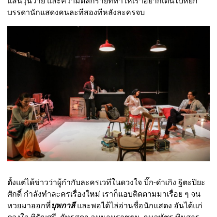
แสนวุ่นวาย และความตลกร้ายที่ทำให้เราอยากเดินไปหยิก
บรรดานักแสดงคนละทีสองทีหลังละครจบ
ตั้งแต่ได้ข่าวว่าผู้กำกับละครเวทีในดวงใจ บิ๊ก-ดำเกิง ฐิตะปิยะ
ศักดิ์ กำลังทำละครเรื่องใหม่ เราก็แอบติดตามมาเรื่อย ๆ จน
หวยมาออกที่
บุพกาลี
และพอได้ไล่อ่านชื่อนักแสดง อันได้แก่