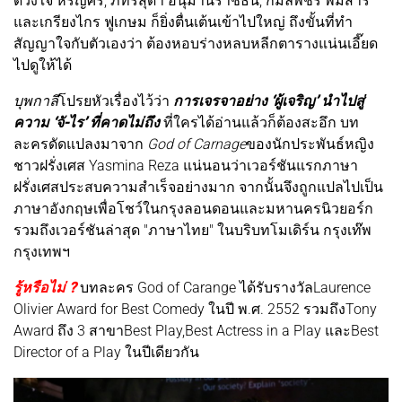
ดวงใจ หิรัญศรี, ภัทรสุดา อนุมานราชธน, กมลพัชร พิมสาร
และเกรียงไกร ฟูเกษม ก็ยิ่งตื่นเต้นเข้าไปใหญ่ ถึงขั้นที่ทำ
สัญญาใจกับตัวเองว่า ต้องหอบร่างหลบหลีกตารางแน่นเอี๊ยด
ไปดูให้ได้
บุพกาลี
โปรยหัวเรื่องไว้ว่า
การเจรจาอย่าง ‘ผู้เจริญ’ นำไปสู่
ความ ‘จั-ไร’ ที่คาดไม่ถึง
ที่ใครได้อ่านแล้วก็ต้องสะอึก บท
ละครดัดแปลงมาจาก
God of Carnage
ของนักประพันธ์หญิง
ชาวฝรั่งเศส Yasmina Reza แน่นอนว่าเวอร์ชันแรกภาษา
ฝรั่งเศสประสบความสำเร็จอย่างมาก จากนั้นจึงถูกแปลไปเป็น
ภาษาอังกฤษเพื่อโชว์ในกรุงลอนดอนและมหานครนิวยอร์ก
รวมถึงเวอร์ชันล่าสุด "ภาษาไทย" ในบริบทโมเดิร์น กรุงเท๊พ
กรุงเทพฯ
รู้หรือไม่ ?
บทละคร God of Carange ได้รับรางวัลLaurence
Olivier Award for Best Comedy ในปี พ.ศ. 2552 รวมถึงTony
Award ถึง 3 สาขาBest Play,Best Actress in a Play และBest
Director of a Play ในปีเดียวกัน