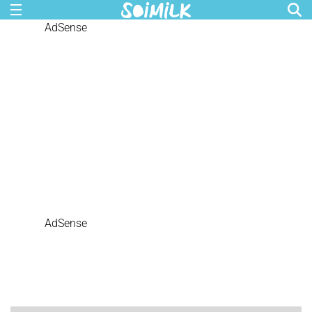
AdSense
AdSense