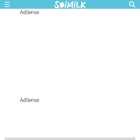
AdSense
AdSense