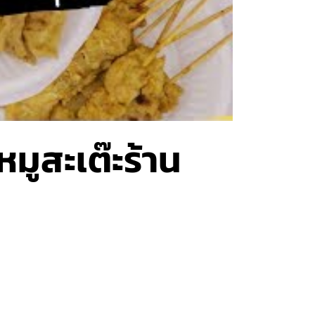
 หมูสะเต๊ะร้าน