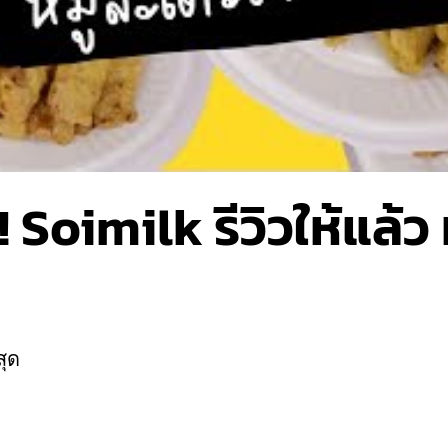
่! Soimilk รีวิวให้แล้ว
สุด