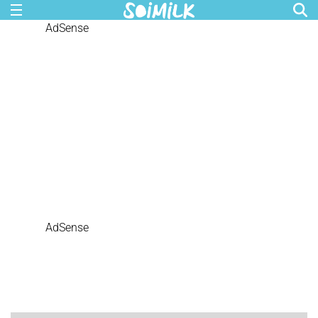
AdSense
AdSense