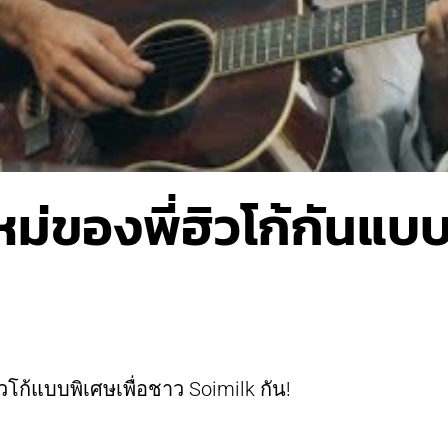
่ของพี่ฮิวโก้กันแบบส
ิวโก้แบบพิเศษเพื่อชาว Soimilk กัน!