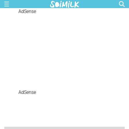
AdSense
AdSense