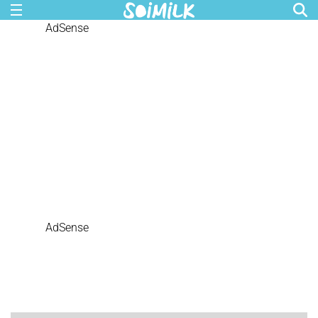
AdSense
AdSense