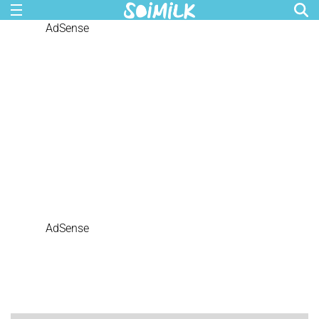
AdSense
AdSense