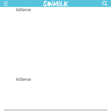
AdSense
AdSense