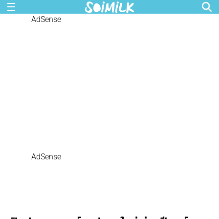
AdSense
AdSense