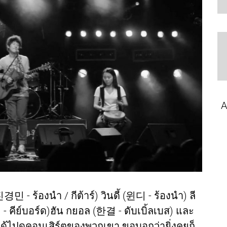
A
민 - ร้องนำ / กีต้าร์) วินดี้ (윈디 - ร้องนำ) ลี
- คีย์บอร์ด)ฮัน กยอล (한결 - ดับเบิ้ลเบส) และ
ได้ไปดูคอนเสิร์ตของพวกเขา ขอบอกว่ายิ่งคุยก็