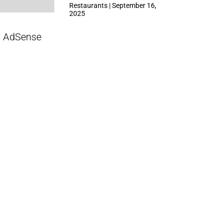
ที่ Central Park
Restaurants | September 16,
2025
AdSense