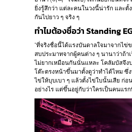
ยิ่งรู้สึกว่า แต่ละคนในวงนี้น่ารัก แล
กันไปยาว ๆ จริง ๆ
ทำไมต้องชื่อว่า Standing EG
"ที่จริงชื่อนี้ได้แรงบันดาลใจมาจากไข
สบประมาทจากผู้คนต่าง ๆ นานาว่าถ้าเ
ไม่ยากเหมือนกันนั่นแหละ โคลัมบัสจึงบ
โต๊ะตรงหน้าขึ้นมาตั้งดูว่าทำได้ไหม ซึ
ไข่ให้บุบเบา ๆ แล้วตั้งไข่ใบนั้นเสีย ก่อ
อย่างไร แต่ขึ้นอยู่กับว่าใครเป็นคนแรก