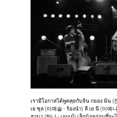
เรามีโอกาสได้พูดคุยกับจิน กยอง มิน (진경
เย ซุล (이예슬 - ร้องนำ) ลี เย นี (이예니 
ฮานา (하나 - เจมเบ้) เล็กน้อยก่อนที่จะ