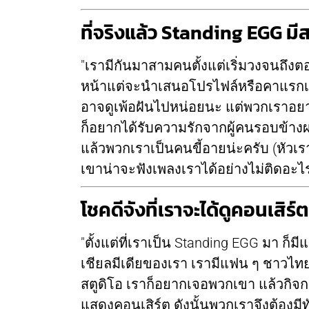
ที่จริงแล้ว Standing EGG มี
"เรามีกันมาสามคนตั้งแต่เริ่มวงจนถึงตอ
หน้าแต่จะนำเสนอโปรไฟล์หรือคาแรกเตอร์
อาจดูเพ้อฝันไปหน่อยนะ แต่พวกเราอยากเ
ก็อยากได้รับความรักจากผู้คนรอบข้างผ่
แล้วพวกเราเป็นคนขี้อายน่ะครับ (หัวเรา
เขาน่าจะฟังเพลงเราได้อย่างไม่ติดอะไ
โชคดีจังที่เราจะได้ดูคอนเส
"ตั้งแต่ที่เราเป็น Standing EGG มา ก็
เชียลมีเดียของเรา เรามีแฟน ๆ ชาวไทย
สตูดิโอ เราก็อยากเจอพวกเขา แล้วกิ
แสดงคอนเสิร์ต ดังนั้นพวกเราจึงต้องมีท