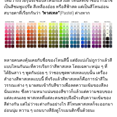
ไหมว่าถึงวัยรุ่นจะชอบสีไหนก็แล้วแต่ โทนสีที่เขาชอบ ก็ไม่ใช่
เป็นสีชมพูแปร๊ด สีเหลืองอ๋อย หรือสีฟ้าสด แต่เป็นสีโทนอ่อน
สบายตาที่เรียกกันว่า
"พาสเทล"
(Pastel) ต่างหาก
หลายคนคงคุ้นเคยกับชื่อของโทนสีนี้ แต่ยังแบ่งไม่ถูกว่าแล้วสี
แบบไหนกันนะที่ควรเรียกว่าสีพาสเทล โดยเฉพาะหนุ่ม ๆ ที่
ได้ยินสาว ๆ พูดกันบ่อย ๆ ว่าชอบชุดพาสเทลแบบนั้น เครื่อง
สำอางสีพาสเทลแบบนี้ ที่จริงแล้วสีพาสเทลก็คือการนำสีใน
วรรณะต่าง ๆ มาผสมเข้ากับสีขาวเพื่อลดความเข้มของสีลง
นั่นแหละ ซึ่งความหนาแน่นของสีขาวก็แล้วแต่ความชอบของ
แต่ละคนเลย พาสเทลที่แต่ละคนชอบจึงมีระดับความเข้มของ
สีต่างกัน แต่ไม่ว่าจะต่างกันอย่างไร สีโทนพาสเทลก็จะออกมา
อ่อนนุ่ม หวาน ๆ แถมบางสียังดูโรแมนติกขึ้นด้วยนะ