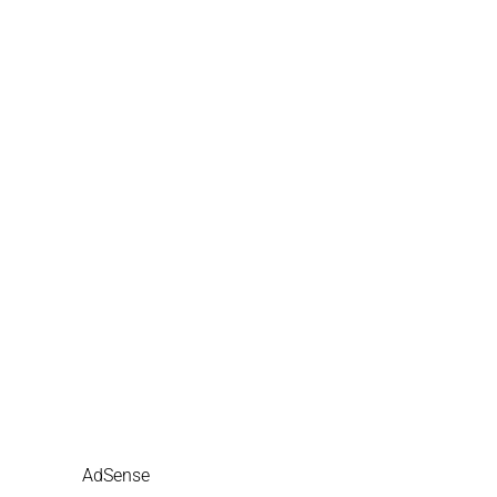
AdSense