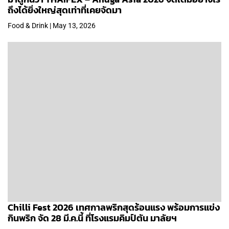
ถึงได้ยิ่งใหญ่สุดเท่าที่เคยจัดมา
Food & Drink | May 13, 2026
Chilli Fest 2026 เทศกาลพริกสุดร้อนแรง พร้อมการแข่ง
กินพริก จัด 28 มี.ค.นี้ ที่โรงแรมคิมป์ตัน มาลัยฯ