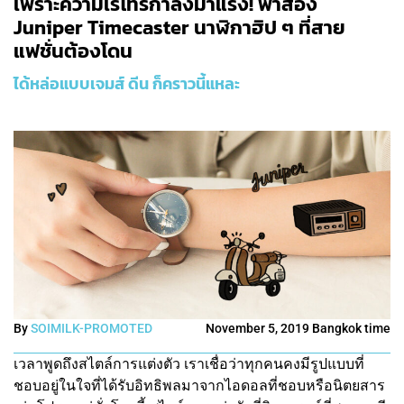
เพราะความเรโทรกำลังมาแรง! พาส่อง
Juniper Timecaster นาฬิกาฮิป ๆ ที่สาย
แฟชั่นต้องโดน
ได้หล่อแบบเจมส์ ดีน ก็คราวนี้แหละ
By
SOIMILK-PROMOTED
November 5, 2019 Bangkok time
เวลาพูดถึงสไตล์การแต่งตัว เราเชื่อว่าทุกคนคงมีรูปแบบที่
ชอบอยู่ในใจที่ได้รับอิทธิพลมาจากไอดอลที่ชอบหรือนิตยสาร