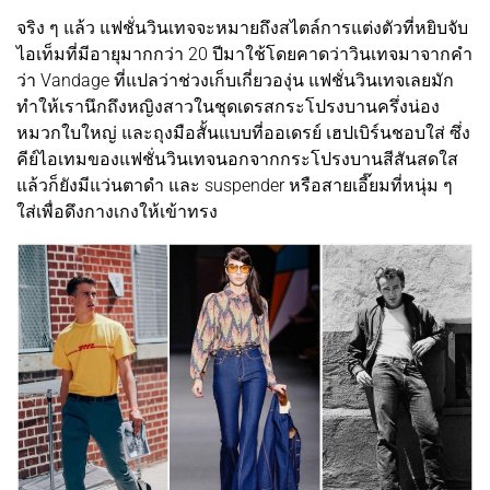
จริง ๆ แล้ว แฟชั่นวินเทจจะหมายถึงสไตล์การแต่งตัวที่หยิบจับ
ไอเท็มที่มีอายุมากกว่า 20 ปีมาใช้โดยคาดว่าวินเทจมาจากคำ
ว่า Vandage ที่แปลว่าช่วงเก็บเกี่ยวองุ่น แฟชั่นวินเทจเลยมัก
ทำให้เรานึกถึงหญิงสาวในชุดเดรสกระโปรงบานครึ่งน่อง
หมวกใบใหญ่ และถุงมือสั้นแบบที่ออเดรย์ เฮปเบิร์นชอบใส่ ซึ่ง
คีย์ไอเทมของแฟชั่นวินเทจนอกจากกระโปรงบานสีสันสดใส
แล้วก็ยังมีแว่นตาดำ และ suspender หรือสายเอี๊ยมที่หนุ่ม ๆ
ใส่เพื่อดึงกางเกงให้เข้าทรง