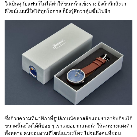
ใส่เป็นคู่กับแฟนก็ไม่ได้ทำให้ขนหน้าแข้งร่วง ยิ่งถ้านึกถึงว่า
ดีไซน์แบบนี้ใส่ได้ทุกโอกาส ก็ยิ่งรู้สึกว่าคุ้มขึ้นไปอีก
ซึ่งด้วยความที่นาฬิกาที่รูปลักษณ์คลาสสิกแถมราคาจับต้องได้
ขนาดนี้น่ะไม่ได้มีบ่อย ๆ เราเลยอยากแนะนำให้คนช่างแต่งตัว
ทั้งหลาย คนชอบงานดีไซน์แนวเรโทร ไปจนถึงคนที่ชอบ