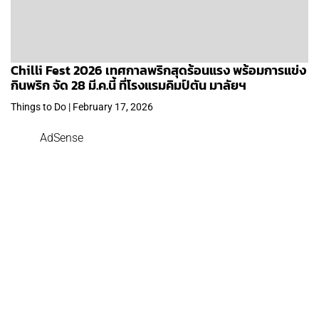
Chilli Fest 2026 เทศกาลพริกสุดร้อนแรง พร้อมการแข่ง
กินพริก จัด 28 มี.ค.นี้ ที่โรงแรมคิมป์ตัน มาลัยฯ
Things to Do | February 17, 2026
AdSense