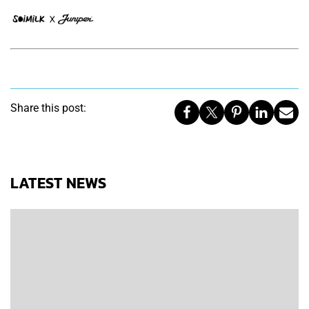
Share this post:
LATEST NEWS