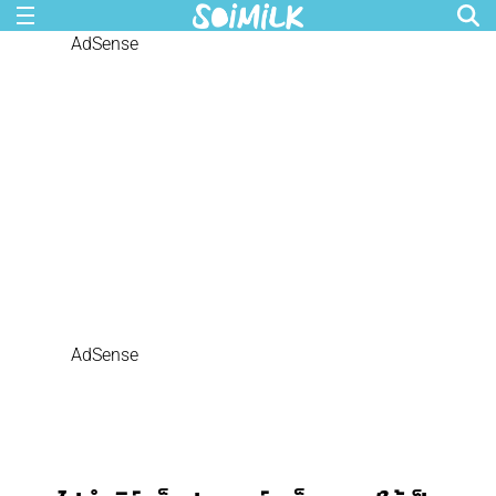
AdSense
AdSense