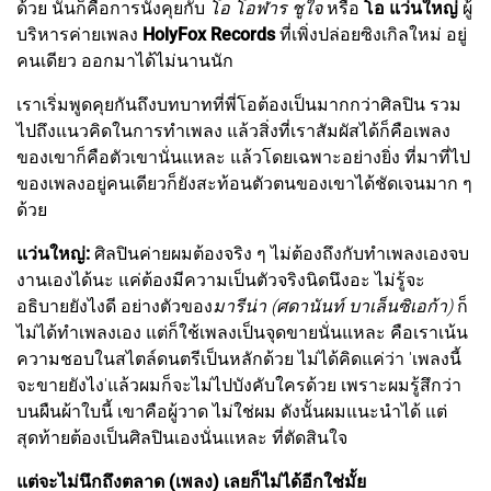
ด้วย นั่นก็คือการนั่งคุยกับ
โอ โอฬาร ชูใจ
หรือ
โอ แว่นใหญ่
ผู้
บริหารค่ายเพลง
HolyFox Records
ที่เพิ่งปล่อยซิงเกิลใหม่ อยู่
คนเดียว ออกมาได้ไม่นานนัก
เราเริ่มพูดคุยกันถึงบทบาทที่พี่โอต้องเป็นมากกว่าศิลปิน รวม
ไปถึงแนวคิดในการทำเพลง แล้วสิ่งที่เราสัมผัสได้ก็คือเพลง
ของเขาก็คือตัวเขานั่นแหละ แล้วโดยเฉพาะอย่างยิ่ง ที่มาที่ไป
ของเพลงอยู่คนเดียวก็ยังสะท้อนตัวตนของเขาได้ชัดเจนมาก ๆ
ด้วย
แว่นใหญ่:
ศิลปินค่ายผมต้องจริง ๆ ไม่ต้องถึงกับทำเพลงเองจบ
งานเองได้นะ แค่ต้องมีความเป็นตัวจริงนิดนึงอะ ไม่รู้จะ
อธิบายยังไงดี อย่างตัวของ
มารีน่า (ศดานันท์ บาเล็นซิเอก้า)
ก็
ไม่ได้ทำเพลงเอง แต่ก็ใช้เพลงเป็นจุดขายนั่นแหละ คือเราเน้น
ความชอบในสไตล์ดนตรีเป็นหลักด้วย ไม่ได้คิดแค่ว่า 'เพลงนี้
จะขายยังไง'แล้วผมก็จะไม่ไปบังคับใครด้วย เพราะผมรู้สึกว่า
บนผืนผ้าใบนี้ เขาคือผู้วาด ไม่ใช่ผม ดังนั้นผมแนะนำได้ แต่
สุดท้ายต้องเป็นศิลปินเองนั่นแหละ ที่ตัดสินใจ
แต่จะไม่นึกถึงตลาด (เพลง) เลยก็ไม่ได้อีกใช่มั้ย