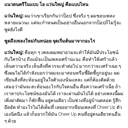
แนวดนตรีในแบบ โอ แว่นใหญ่ คือแบบไหน
แว่นใหญ่:
ผมว่าเขาเรียกกันว่าป็อป ซึ่งจริง ๆ ผมชอบเพลง
หลายแนวนะ แต่จะกำหนดเป็นอย่างอื่นนอกจากป็อปก็ไม่รู้จะ
พูดยังไงดี
พูดถึงเพลงใหม่กันหน่อย จุดเริ่มต้นมาจากอะไร
แว่นใหญ่:
คือทุก ๆ เพลงผมพยายามจะทำให้มันมีประโยชน์
กับใครบ้าง ถึงแม้จะเป็นเพลงเศร้าน่ะนะ คือทำให้เศร้าแล้ว
เห็นความจริง เห็นสิ่งที่ควรจะทำต่อไป มากกว่าจะเศร้าเฉย ๆ
ซึ่งผมไม่ได้กำลังบอกว่าผมจะมาสอนหรือชี้ผิดชี้ถูกอยู่นะ ผม
เขียนสิ่งที่สะท้อนอยู่ในใจตัวเองนั่นแหละ แต่ก็ต้องคิดด้วย
เสมอว่ามันจะสะท้อนอะไรกับใจคนอื่น คือความเศร้าเนี่ย ถ้า
เราหาประโยชน์ของมันได้ เราจะผ่านมันไปได้ อย่างเพลงนี้ผม
เพิ่งผ่าตัดมา ก็พักฟื้น อยู่คนเดียว เป็นช่วงที่อยู่บ้านตลอด รู้สึก
อึดอัด ทำอะไรไม่ได้เต็มที่ เลยอยากเขียนเพลงที่ Cheer Up ตัว
เองนิดนึง แล้วก็อยากให้มัน Cheer Up คนที่อยู่คนเดียวคนอื่น
ๆ ด้วย