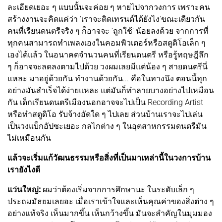
ละเอียดเยอะ ๆ แบบนั้นจะค่อย ๆ หายไปจากวงการ เพราะคน
สร้างงานจะคิดแค่ว่า 'เราจะติดเทรนด์ได้ยังไง'ขณะเดียวกัน
คนที่เรียนดนตรีจริง ๆ ก็อาจจะ ‘ถูกใช้’ น้อยลงด้วย จากการที่
ทุกคนสามารถทำเพลงเองในคอมพิวเตอร์หรือสตูดิโอเล็ก ๆ
เองได้แล้ว ในอนาคตจำนวนคนที่เรียนดนตรี หรือรู้ทฤษฎีลึก
ๆ ก็อาจจะลดลงตามไปด้วย วงผมเลยมีแต่น้อง ๆ สายดนตรีนี่
แหละ มาอยู่ด้วยกัน ทำงานด้วยกัน... คือในทางนึง ตอนนี้ทุก
อย่างมันสำเร็จได้ง่ายแหละ แต่มันก็ทำลายบางอย่างไปเหมือน
กัน เด็กเรียนดนตรีเมืองนอกอาจจะไปเป็น Recording Artist
หรือทำสตูดิโอ รับจ้างอัดใด ๆ ไปเลย ส่วนบ้านเราจะไปเล่น
เป็นวงแบ็กอัปซะเยอะ กลไกต่าง ๆ ในอุตสาหกรรมดนตรีมัน
ไม่เหมือนกัน
แล้วจะเริ่มแก้วัฒนธรรมหรือสิ่งที่เป็นมาเหล่านี้ในวงการบ้าน
เรายังไงดี
แว่นใหญ่:
ผมว่าต้องเริ่มจากการศึกษานะ ในระดับเล็ก ๆ
ประถมมัธยมเลยอะ เมื่อเราเข้าใจและเห็นคุณค่าของสิ่งต่าง ๆ
อย่างแท้จริง เห็นมากขึ้น เห็นกว้างขึ้น มันจะสำคัญในมุมมอง