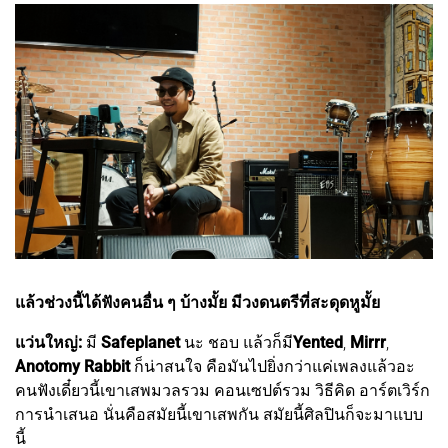
แล้วช่วงนี้ได้ฟังคนอื่น ๆ บ้างมั้ย มีวงดนตรีที่สะดุดหูมั้ย
แว่นใหญ่:
มี
Safeplanet
นะ ชอบ แล้วก็มี
Yented
,
Mirrr
,
Anotomy Rabbit
ก็น่าสนใจ คือมันไปยิ่งกว่าแค่เพลงแล้วอะ
คนฟังเดี๋ยวนี้เขาเสพมวลรวม คอนเซปต์รวม วิธีคิด อาร์ตเวิร์ก
การนำเสนอ นั่นคือสมัยนี้เขาเสพกัน สมัยนี้ศิลปินก็จะมาแบบ
นี้