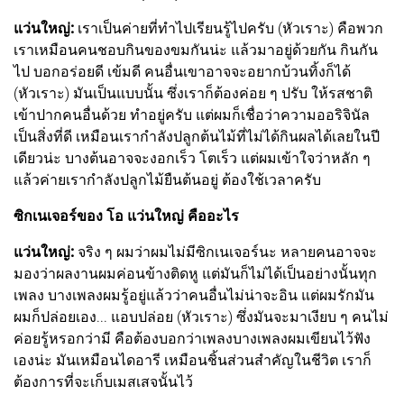
แว่นใหญ่:
เราเป็นค่ายที่ทำไปเรียนรู้ไปครับ (หัวเราะ) คือพวก
เราเหมือนคนชอบกินของขมกันน่ะ แล้วมาอยู่ด้วยกัน กินกัน
ไป บอกอร่อยดี เข้มดี คนอื่นเขาอาจจะอยากบ้วนทิ้งก็ได้
(หัวเราะ) มันเป็นแบบนั้น ซึ่งเราก็ต้องค่อย ๆ ปรับ ให้รสชาติ
เข้าปากคนอื่นด้วย ทำอยู่ครับ แต่ผมก็เชื่อว่าความออริจินัล
เป็นสิ่งที่ดี เหมือนเรากำลังปลูกต้นไม้ที่ไม่ได้กินผลได้เลยในปี
เดียวน่ะ บางต้นอาจจะงอกเร็ว โตเร็ว แต่ผมเข้าใจว่าหลัก ๆ
แล้วค่ายเรากำลังปลูกไม้ยืนต้นอยู่ ต้องใช้เวลาครับ
ซิกเนเจอร์ของ โอ แว่นใหญ่ คืออะไร
แว่นใหญ่:
จริง ๆ ผมว่าผมไม่มีซิกเนเจอร์นะ หลายคนอาจจะ
มองว่าผลงานผมค่อนข้างติดหู แต่มันก็ไม่ได้เป็นอย่างนั้นทุก
เพลง บางเพลงผมรู้อยู่แล้วว่าคนอื่นไม่น่าจะอิน แต่ผมรักมัน
ผมก็ปล่อยเอง... แอบปล่อย (หัวเราะ) ซึ่งมันจะมาเงียบ ๆ คนไม่
ค่อยรู้หรอกว่ามี คือต้องบอกว่าเพลงบางเพลงผมเขียนไว้ฟัง
เองน่ะ มันเหมือนไดอารี เหมือนชิ้นส่วนสำคัญในชีวิต เราก็
ต้องการที่จะเก็บเมสเสจนั้นไว้