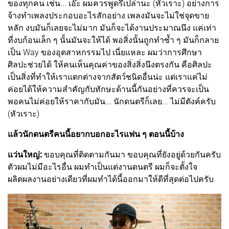
ของทุกคน เช่น... เอ๊ะ ผมควรพูดรึเปล่านะ (หัวเราะ) อย่างการ
จ้างทำเพลงประกอบอะไรสักอย่าง เพลงมันจะไม่ใช่จุดขาย
หลัก งบมันก็เลยจะไม่มาก มันก็จะได้งานประมาณนึง แค่เท่า
ที่งบก้อนเล็ก ๆ นั้นมันจะให้ได้ พอสิ่งนั้นถูกทำซ้ำ ๆ มันก็กลาย
เป็น Way ของอุตสาหกรรมไป เนี่ยแหละ ผมว่าการศึกษา
ศิลปะช่วยได้ ให้คนเห็นคุณค่าของสิ่งสิ่งนึงตรงกัน คือศิลปะ
เป็นสิ่งที่ทำให้เราแตกต่างจากสัตว์ชนิดอื่นน่ะ แต่เราแค่ไม่
ค่อยได้ให้ความสำคัญกับทักษะด้านนี้กันอย่างที่ควรจะเป็น
พอคนไม่ค่อยให้ราคากับมัน... นักดนตรีก็เลย... ไม่มีตังค์ครับ
(หัวเราะ)
แล้วนักดนตรีคนนี้อยากบอกอะไรแฟน ๆ ตอนนี้บ้าง
แว่นใหญ่:
ขอบคุณที่ติดตามกันมา ขอบคุณที่ยังอยู่ด้วยกันครับ
ตัวผมไม่มีอะไรอื่น ผมทำเป็นแต่งานดนตรี ผมก็จะตั้งใจ
ผลิตผลงานอย่างเดียวที่ผมทำได้นี้ออกมาให้ดีที่สุดต่อไปครับ