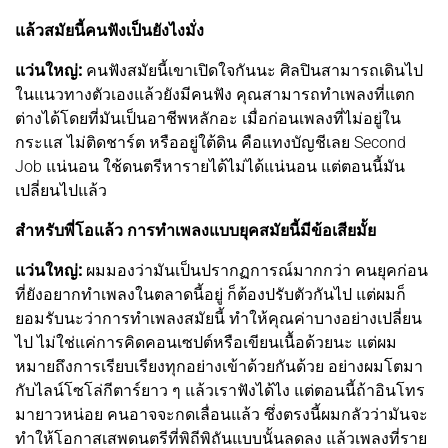
แล้วสมัยนี้คนฟังเป็นยังไงมั่ง
แว่นใหญ่:
คนฟังสมัยนี้เขาเปิดใจกันนะ ศิลปินสามารถเดินไป
ในแนวทางตัวเองแล้วยังมีคนฟัง คุณสามารถทำเพลงที่แตก
ต่างได้โดยที่มันเป็นอาชีพหลักอะ เมื่อก่อนเพลงที่ไม่อยู่ใน
กระแส ไม่ติดชาร์ต หรืออยู่ใต้ดิน คือแทงบัญชีเลย Second
Job แน่นอน ใช้ดนตรีหารายได้ไม่ได้แน่นอน แต่ตอนนี้มัน
เปลี่ยนไปแล้ว
สำหรับพี่โอแล้ว การทำเพลงแบบยุคสมัยนี้มีข้อเสียมั้ย
แว่นใหญ่:
ผมมองว่ามันเป็นปรากฏการณ์มากกว่า คนยุคก่อน
ที่ยังอยากทำเพลงในตลาดนี้อยู่ ก็ต้องปรับตัวกันไป แต่ผมก็
ยอมรับนะว่าการทำเพลงสมัยนี้ ทำให้คุณค่าบางอย่างเปลี่ยน
ไป ไม่ใช่แค่การคิดคอนเซปต์หรือเขียนเนื้อด้วยนะ แต่ผม
หมายถึงการเรียบเรียงทุกอย่างเข้าด้วยกันด้วย อย่างผมโตมา
กับไลน์โซโล่กีตาร์ยาว ๆ แล้วเราฟังได้ไง แต่ตอนนี้ถ้าอินโทร
มายาวหน่อย คนอาจจะกดเลื่อนแล้ว ซึ่งตรงนี้ผมกลัวว่ามันจะ
ทำให้โอกาสเสพดนตรีที่พิถีพิถันแบบนั้นลดลง แล้วเพลงที่ราย