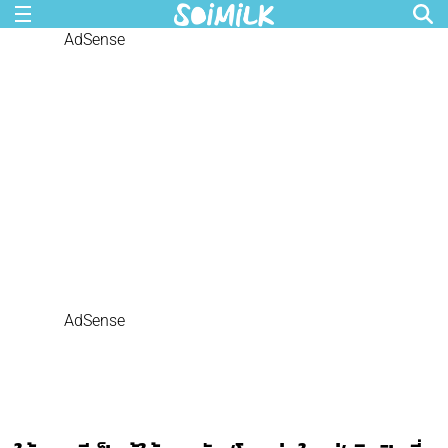
AdSense
AdSense