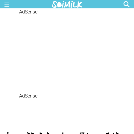
AdSense
AdSense