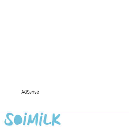
AdSense