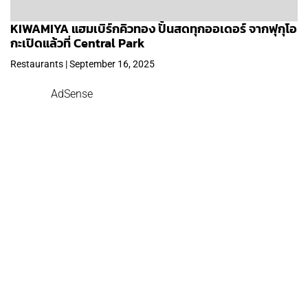
KIWAMIYA แฮมเบิร์กคิวทอง ปั้นสดทุกออเดอร์ จากฟุกุโอ
กะเปิดแล้วที่ Central Park
Restaurants | September 16, 2025
AdSense