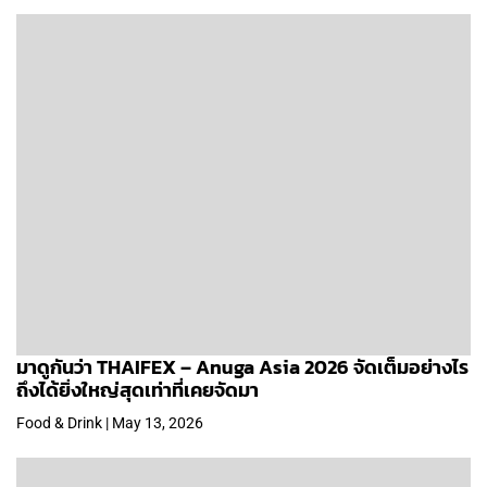
มาดูกันว่า THAIFEX – Anuga Asia 2026 จัดเต็มอย่างไร
ถึงได้ยิ่งใหญ่สุดเท่าที่เคยจัดมา
Food & Drink | May 13, 2026