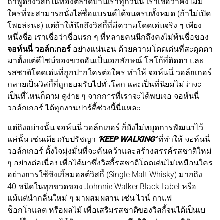
ถ้าพูดถึงวิสกี้ในท้องตลาดบ้านเราทุกวันนี้ เราเชื่อว่าคงไม่มี
ใครที่จะสามารถนั่งไล่ชื่อแบรนด์ได้จนครบทั้งหมด (ถ้าไม่เปิด
โพยล่ะนะ) แต่ถ้าให้นึกถึงวิสกี้ที่มีความโดดเด่นจริง ๆ เพียง
หนึ่งชื่อ เราเชื่อว่าชื่อแรก ๆ ที่หลายคนนึกถึงคงไม่พ้นชื่อของ
จอห์นนี่ วอล์กเกอร์
อย่างแน่นอน ด้วยความโดดเด่นที่สะดุดตา
มาตั้งแต่ดีไซน์ของขวดอันเป็นเอกลักษณ์ โลโก้ที่ติดตา และ
รสชาติโดดเด่นที่ถูกปากใครต่อใคร ทำให้ จอห์นนี่ วอล์กเกอร์
กลายเป็นวิสกี้ที่ถูกยอมรับไปทั่วโลก และเป็นที่นิยมไม่ว่าจะ
เป็นที่ไหนก็ตาม ดูง่าย ๆ จากการที่เราจะได้พบเจอ จอห์นนี่
วอล์กเกอร์ ได้ทุกงานปาร์ตี้ช่วงนี้นี่แหละ
แต่ถึงอย่างนั้น จอห์นนี่ วอล์กเกอร์ ก็ยังไม่หยุดการพัฒนาไว้
แค่นั้น เช่นเดียวกับปรัชญา
‘KEEP WALKING’
ที่ทำให้ จอห์นนี่
วอล์กเกอร์ ตั้งใจมุ่งมั่นที่จะค้นคว้าและสร้างสรรค์รสชาติใหม่
ๆ อย่างต่อเนื่อง เพื่อได้มาซึ่งวิสกี้รสชาติโดดเด่นไม่เหมือนใคร
อย่างการใช้ซิงเกิ้ลมอลต์วิสกี้ (Single Malt Whisky) มากถึง
40 ชนิดในทุกขวดของ Johnnie Walker Black Label หรือ
แม้แต่นำกลิ่นใหม่ ๆ มาผสมผสาน เช่น ไวน์ กาแฟ
ช็อกโกแลต หรือผลไม้ เพื่อเสริมรสชาติของวิสกี้จนได้เป็นเบ