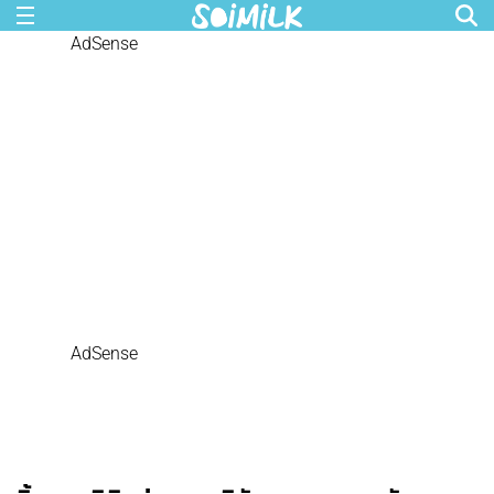
AdSense
AdSense