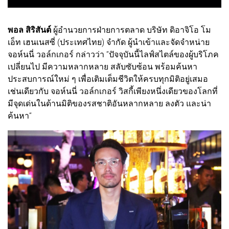
พอล สิริสันต์
ผู้อำนวยการฝ่ายการตลาด บริษัท ดิอาจิโอ โม
เอ็ท เฮนเนสซี่ (ประเทศไทย) จำกัด ผู้นำเข้าและจัดจำหน่าย
จอห์นนี่ วอล์กเกอร์ กล่าวว่า “ปัจจุบันนี้ไลฟ์สไตล์ของผู้บริโภค
เปลี่ยนไป มีความหลากหลาย สลับซับซ้อน พร้อมค้นหา
ประสบการณ์ใหม่ ๆ เพื่อเติมเต็มชีวิตให้ครบทุกมิติอยู่เสมอ
เช่นเดียวกับ จอห์นนี่ วอล์กเกอร์ วิสกี้เพียงหนึ่งเดียวของโลกที่
มีจุดเด่นในด้านมิติของรสชาติอันหลากหลาย ลงตัว และน่า
ค้นหา“