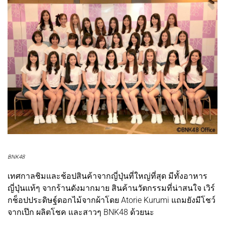
BNK48
เทศกาลชิมและช้อปสินค้าจากญี่ปุ่นที่ใหญ่ที่สุด มีทั้งอาหาร
ญี่ปุ่นแท้ๆ จากร้านดังมากมาย สินค้านวัตกรรมที่น่าสนใจ เวิร์
กช็อปประดิษฐ์ดอกไม้จากผ้าโดย Atorie Kurumi แถมยังมีโชว์
จากเป๊ก ผลิตโชค และสาวๆ BNK48 ด้วยนะ