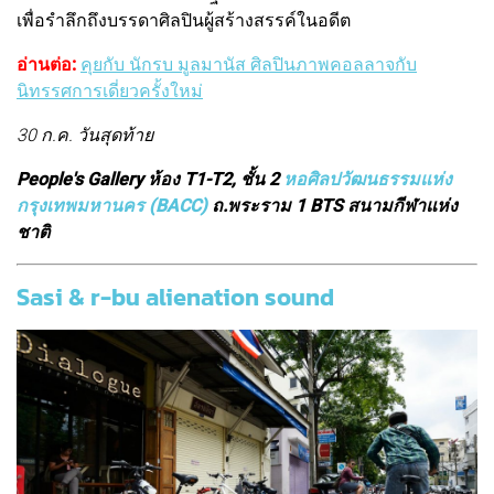
เพื่อรำลึกถึงบรรดาศิลปินผู้สร้างสรรค์ในอดีต
อ่านต่อ:
คุยกับ นักรบ มูลมานัส ศิลปินภาพคอลลาจกับ
นิทรรศการเดี่ยวครั้งใหม่
30 ก.ค. วันสุดท้าย
People's Gallery ห้อง T1-T2, ชั้น 2
หอศิลปวัฒนธรรมแห่ง
กรุงเทพมหานคร (BACC)
ถ.พระราม 1 BTS สนามกีฬาแห่ง
ชาติ
Sasi & r-bu alienation sound