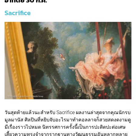
อาทิตย์ 30 ก.ค.
Sacrifice
วันสุดท้ายแล้วนะสำหรับ Sacrifice ผลงานล่าสุดจากคุณนักรบ
มูลมานัส ศิลปินที่หยิบจับอะไรมาทำคอลลาจก็สวยสดงดงามดู
มีเรื่องราวไปหมด นิทรรศการครั้งนี้เป็นการปะติดปะต่อเศษ
เสี้ยวความทรงจำจากรากฐานทางวัฒนธรรมอันหลากหลาย