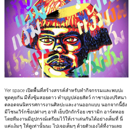
Yer space เปิดพื้นที่สร้างสรรค์สำหรับทำกิจกรรมและพบปะ
พูดคุยกัน มีทั้งซุ้มสอยดาว ทำบุญปล่อยสัตว์ กาชาปองปริศนา
ตลอดจนนิทรรศการงานศิลปะและงานออกแบบ นอกจากนี้ยัง
มีโซนเวิร์กช็อปต่างๆ อาทิ เย็บปักถักร้อย เซรามิก อาร์ตทอย
โดยทีมงานมีอุปกรณ์เตรียมไว้ให้เราเล่นกันได้อย่างเต็มที่ นี่
แค่แง้มๆ ให้ดูเท่านั้นนะ ไปเจอเต็มๆ ด้วยตัวเองได้ที่งานเลย