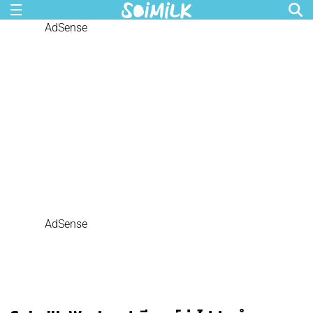
AdSense
AdSense