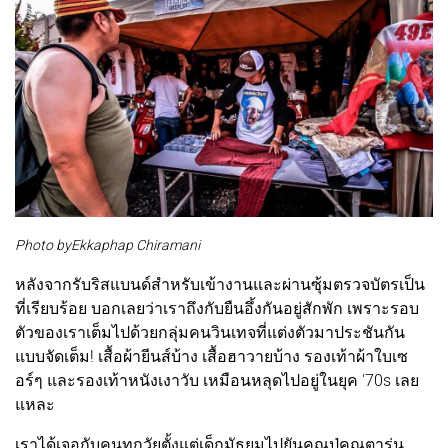
Photo byEkkaphap Chiramani
หลังจากรับริสแบนด์สำหรับเข้างานและผ่านซุ้มตรวจบัตรเป็น
ที่เรียบร้อย บอกเลยว่าเราถึงกับยืนอึ้งกันอยู่สักพัก เพราะรอบ
ตัวของเราเต็มไปด้วยกลุ่มคนวินเทจที่แต่งตัวมาประชันกัน
แบบจัดเต็ม! เสื้อผ้ายีนส์บ้าง เสื้อฮาวายบ้าง รองเท้าผ้าใบเซ
อร์ๆ และรองเท้าหนังเงาวับ เหมือนหลุดไปอยู่ในยุค '70s เลย
แหละ
เราได้เจอกับคนทุกวัยตั้งแต่เด็กมัธยมไปยันคุณปู่คุณตารุ่น