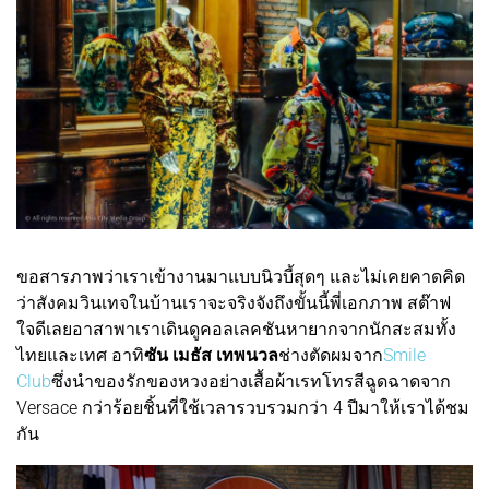
ขอสารภาพว่าเราเข้างานมาแบบนิวบี้สุดๆ และไม่เคยคาดคิด
ว่าสังคมวินเทจในบ้านเราจะจริงจังถึงขั้นนี้พี่เอกภาพ สต๊าฟ
ใจดีเลยอาสาพาเราเดินดูคอลเลคชันหายากจากนักสะสมทั้ง
ไทยและเทศ อาทิ
ซัน เมธัส เทพนวล
ช่างตัดผมจาก
Smile
Club
ซึ่งนำของรักของหวงอย่างเสื้อผ้าเรทโทรสีฉูดฉาดจาก
Versace กว่าร้อยชิ้นที่ใช้เวลารวบรวมกว่า 4 ปีมาให้เราได้ชม
กัน