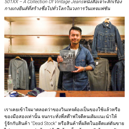
501XX – A Collection Of Vintage Jeansหนังสือเจาะลึกเรื่อง
กางเกงยีนส์ที่สร้างชื่อไปทั่วโลกในวงการวินเทจแฟชัน
เราเคยเข้าใจมาตลอดว่าของวินเทจต้องเป็นของใช้แล้วหรือ
ของมือสองเท่านั้น จนกระทั่งพี่สต๊าฟใจดีคนเดิมแนะนำให้
รู้จักกับสินค้า "Dead Stock" หรือสินค้าที่ผลิตในอดีตแต่ดันขาย