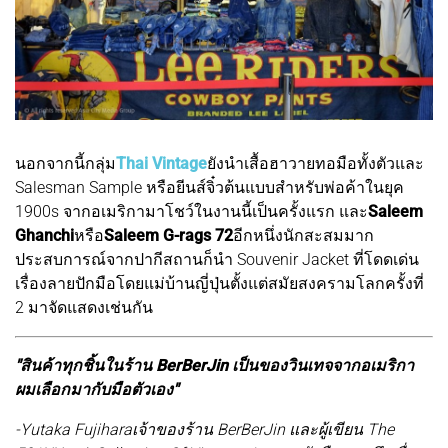
นอกจากนี้กลุ่ม
Thai Vintage
ยังนำเสื้อฮาวายทอมือทั้งตัวและ
Salesman Sample หรือยีนส์จิ๋วต้นแบบสำหรับพ่อค้าในยุค
1900s จากอเมริกามาโชว์ในงานนี้เป็นครั้งแรก และ
Saleem
Ghanchi
หรือ
Saleem G-rags 72
อีกหนึ่งนักสะสมมาก
ประสบการณ์จากปากีสถานก็นำ Souvenir Jacket ที่โดดเด่น
เรื่องลายปักมือโดยแม่บ้านญี่ปุ่นตั้งแต่สมัยสงครามโลกครั้งที่
2 มาจัดแสดงเช่นกัน
"สินค้าทุกชิ้นในร้าน BerBerJin เป็นของวินเทจจากอเมริกา
ผมเลือกมากับมือตัวเอง"
-Yutaka Fujiharaเจ้าของร้าน BerBerJin และผู้เขียน The