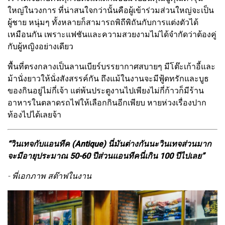
ใหญ่ในวงการ ที่น่าสนใจกว่านั้นคือผู้เข้าร่วมส่วนใหญ่จะเป็น
ผู้ชาย หนุ่มๆ ทั้งหลายก็สามารถพิถีพิถันกับการแต่งตัวได้
เหมือนกัน เพราะแฟชันและความสวยงามไม่ได้จำกัดว่าต้องคู่
กับผู้หญิงอย่างเดียว
พื้นที่ตรงกลางเป็นลานเบียร์บรรยากาศสบายๆ มีโต๊ะเก้าอี้และ
ม้านั่งยาวให้นั่งสังสรรค์กัน ถึงแม้ในงานจะมีฟู้ดทรักและบูธ
ของกินอยู่ไม่กี่เจ้า แต่พ้นประตูงานไปเพียงไม่กี่ก้าวก็มีร้าน
อาหารในตลาดรถไฟให้เลือกกินอีกเพียบ หายห่วงเรื่องปาก
ท้องไปได้เลยจ้า
“วินเทจกับแอนทีค (Antique) นี่มันต่างกันนะ
วินเทจส่วนมาก
จะมีอายุประมาณ 50-60 ปี
ส่วนแอนทีคนี่เกิน 100 ปีไปเลย”
- พี่เอกภาพ สต๊าฟในงาน