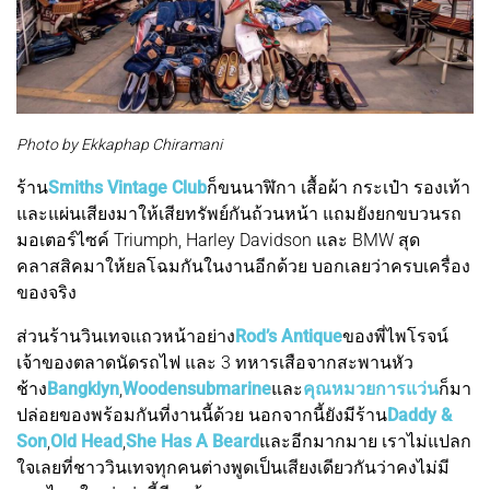
Photo by Ekkaphap Chiramani
ร้าน
Smiths Vintage Club
ก็ขนนาฬิกา เสื้อผ้า กระเป๋า รองเท้า
และแผ่นเสียงมาให้เสียทรัพย์กันถ้วนหน้า แถมยังยกขบวนรถ
มอเตอร์ไซค์ Triumph, Harley Davidson และ BMW สุด
คลาสสิคมาให้ยลโฉมกันในงานอีกด้วย บอกเลยว่าครบเครื่อง
ของจริง
ส่วนร้านวินเทจแถวหน้าอย่าง
Rod’s Antique
ของพี่ไพโรจน์
เจ้าของตลาดนัดรถไฟ และ 3 ทหารเสือจากสะพานหัว
ช้าง
Bangklyn
,
Woodensubmarine
และ
คุณหมวยการแว่น
ก็มา
ปล่อยของพร้อมกันที่งานนี้ด้วย นอกจากนี้ยังมีร้าน
Daddy &
Son
,
Old Head
,
She Has A Beard
และอีกมากมาย เราไม่แปลก
ใจเลยที่ชาววินเทจทุกคนต่างพูดเป็นเสียงเดียวกันว่าคงไม่มี