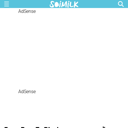
AdSense
AdSense