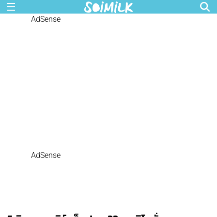
AdSense
AdSense