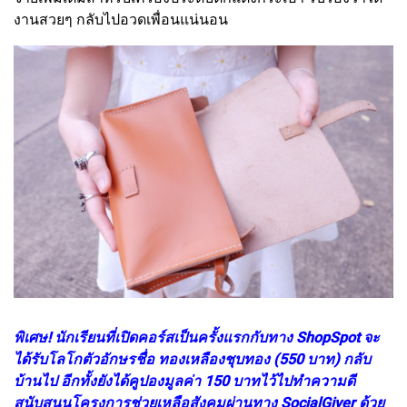
งานสวยๆ กลับไปอวดเพื่อนแน่นอน
พิเศษ! นักเรียนที่เปิดคอร์สเป็นครั้งแรกกับทาง ShopSpot จะ
ได้รับโลโกตัวอักษรชื่อ ทองเหลืองชุบทอง (550 บาท) กลับ
บ้านไป อีกทั้งยังได้คูปองมูลค่า 150 บาทไว้ไปทำความดี
สนับสนุนโครงการช่วยเหลือสังคมผ่านทาง SocialGiver ด้วย