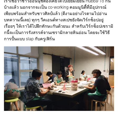
เราเชื่อว่าชาวอ่อนนุชต้องเคยได้ไปเยี่ยมเยียน Hubba-To กัน
บ้างแล้ว นอกจากจะเป็น co-working คอมมูนิตี้ที่มีอุปกรณ์
เพียบพร้อมสำหรับชาวศิลป์แล้ว (ดีงามอย่างไรตามไปอ่าน
บทความนี้เลย) ทุกๆ วีคเอนด์ทางสเปซยังจัดเวิร์กช็อปอยู่
เรื่อยๆ ให้เราได้ไปฝึกทักษะกันด้วยนะ สำหรับเวิร์กช็อปเซรามิ
กนี้จะเป็นการรังสรรค์จานเซรามิกลายหินอ่อน โดยจะใช้วิธี
การปั้นแบบ slap กับครูเฟิร์น