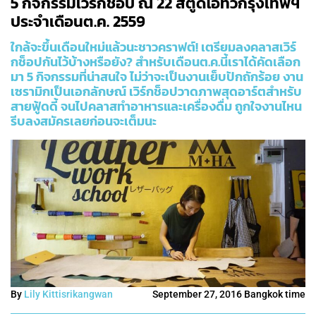
5 กิจกรรมเวิร์กช็อป ณ 22 สตูดิโอทั่วกรุงเทพฯ
ประจำเดือนต.ค. 2559
ใกล้จะขึ้นเดือนใหม่แล้วนะชาวคราฟต์! เตรียมลงคลาสเวิร์
กช็อปกันไว้บ้างหรือยัง? สำหรับเดือนต.ค.นี้เราได้คัดเลือก
มา 5 กิจกรรมที่น่าสนใจ ไม่ว่าจะเป็นงานเย็บปักถักร้อย งาน
เซรามิกเป็นเอกลักษณ์ เวิร์กช็อปวาดภาพสุดอาร์ตสำหรับ
สายฟู้ดดี้ จนไปคลาสทำอาหารและเครื่องดื่ม ถูกใจงานไหน
รีบลงสมัครเลยก่อนจะเต็มนะ
By
Lily Kittisrikangwan
September 27, 2016 Bangkok time