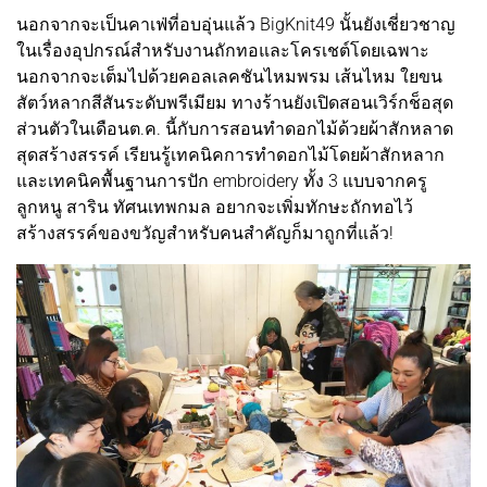
นอกจากจะเป็นคาเฟ่ที่อบอุ่นแล้ว BigKnit49 นั้นยังเชี่ยวชาญ
ในเรื่องอุปกรณ์สำหรับงานถักทอและโครเชต์โดยเฉพาะ
นอกจากจะเต็มไปด้วยคอลเลคชันไหมพรม เส้นไหม ใยขน
สัตว์หลากสีสันระดับพรีเมียม ทางร้านยังเปิดสอนเวิร์กช็อสุด
ส่วนตัวในเดือนต.ค. นี้กับการสอนทำดอกไม้ด้วยผ้าสักหลาด
สุดสร้างสรรค์ เรียนรู้เทคนิคการทำดอกไม้โดยผ้าสักหลาก
และเทคนิคพื้นฐานการปัก embroidery ทั้ง 3 แบบจากครู
ลูกหนู สาริน ทัศนเทพกมล อยากจะเพิ่มทักษะถักทอไว้
สร้างสรรค์ของขวัญสำหรับคนสำคัญก็มาถูกที่แล้ว!