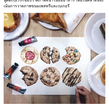
ฟู้ดดี้กับเวิร์กช็อปวาดภาพสีน้ำในธีมอาหาร โดยในคลาสนี้จะ
เน้นการวาดภาพขนมเพสทรีและเบเกอรี