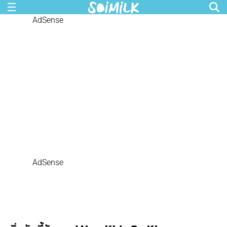
AdSense
AdSense