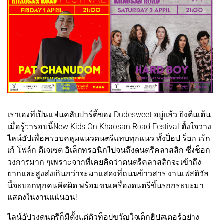
เราเองที่เป็นแฟนคลับปาร์ตี้ของ Dudesweet อยู่แล้ว ยิ่งตื่นเต้น
เมื่อรู้ว่ารอบนี้New Kids On Khaosan Road Festival ตั้งใจวาง
ไลน์อัปเพื่อครอบคลุมแนวดนตรีแทบทุกแนว ทั้งป็อป ร็อก เร้ก
เก้ โฟล์ก ดีเจเซต อิเล็กทรอนิกไปจนถึงดนตรีคลาสสิก ซึ่งช็อก
วงการมาก ๆเพราะจากที่เคยคิดว่าดนตรีคลาสสิกจะเข้าถึง
ยากและสูงส่งเกินกว่าจะมาแสดงที่ถนนข้าวสาร งานเฟสติวัล
นี้จะบอกทุกคนคิดผิด พร้อมขนเครื่องดนตรีขึ้นรถกระบะมา
แสดงในงานแน่นอน!
ไลน์อัปวงดนตรีก็มีตั้งแต่ตัวท็อปขวัญใจเด็กฮิปสเตอร์อย่าง