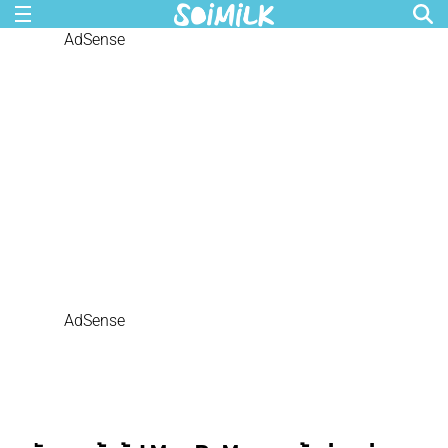
AdSense
AdSense