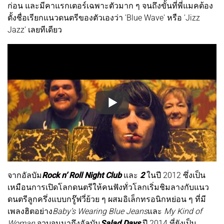
ก่อน และมีคาแรกเตอร์เฉพาะตัวมาก ๆ จนถึงขั้นที่พี่แมคต้อง
ตั้งชื่อเรียกแนวดนตรีของตัวเองว่า 'Blue Wave' หรือ 'Jizz
Jazz' เลยทีเดียว
จากอัลบัม
Rock n’ Roll Night Club
และ
2
ในปี 2012 ซึ่งเป็น
เหมือนการเปิดโลกดนตรีให้คนฟังทั่วโลกเริ่มชิมลางกับแนว
ดนตรีลูกครึ่งแบบกรู๊ฟวี่ย้วย ๆ ผสมอิเล็กทรอนิกหย่อน ๆ ที่มี
เพลงฮิตอย่าง
Baby’s Wearing Blue Jeans
และ
My Kind of
Woman
จวบจนมาถึงอัลบัม
Salad Days
ปี 2014 ที่ยังเป็น