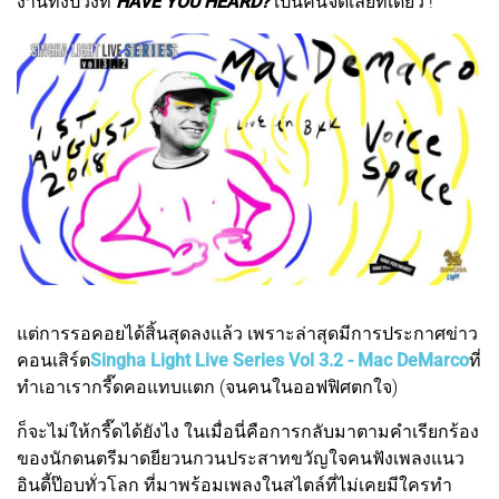
งานทั้งปวงที่
HAVE YOU HEARD?
เป็นคนจัดเลยทีเดียว !
แต่การรอคอยได้สิ้นสุดลงแล้ว เพราะล่าสุดมีการประกาศข่าว
คอนเสิร์ต
Singha Light Live Series Vol 3.2 - Mac DeMarco
ที่
ทำเอาเรากรี๊ดคอแทบแตก (จนคนในออฟฟิศตกใจ)
ก็จะไม่ให้กรี๊ดได้ยังไง ในเมื่อนี่คือการกลับมาตามคำเรียกร้อง
ของนักดนตรีมาดยียวนกวนประสาทขวัญใจคนฟังเพลงแนว
อินดี้ป๊อบทั่วโลก ที่มาพร้อมเพลงในสไตล์ที่ไม่เคยมีใครทำ