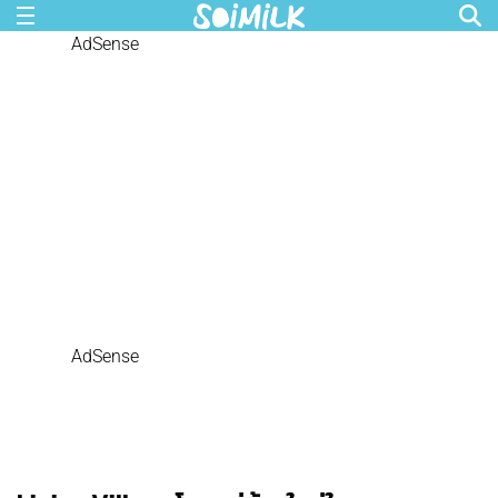
AdSense
AdSense