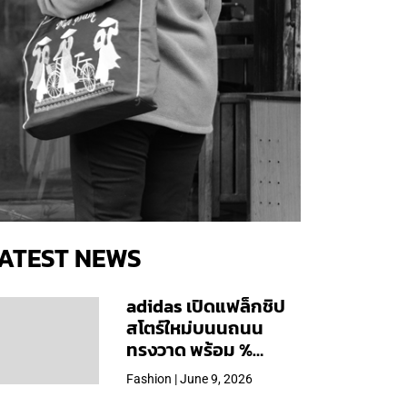
ATEST NEWS
adidas เปิดแฟล็กชิป
สโตร์ใหม่บนนถนน
ทรงวาด พร้อม %
Arabica และคอลเลก
Fashion | June 9, 2026
ชันพิเศษเฉพาะสาขา