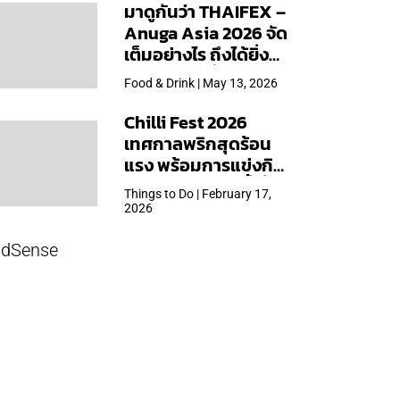
มาดูกันว่า THAIFEX –
Anuga Asia 2026 จัด
เต็มอย่างไร ถึงได้ยิ่ง
ใหญ่สุดเท่าที่เคยจัดมา
Food & Drink | May 13, 2026
Chilli Fest 2026
เทศกาลพริกสุดร้อน
แรง พร้อมการแข่งกิน
พริก จัด 28 มี.ค.นี้ ที่โรง
Things to Do | February 17,
แรมคิมป์ตัน มาลัยฯ
2026
dSense