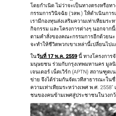
โดยกำเนิด ไม่ว่าจะเป็นทางตรงหรือทา
กรรมการวินิจฉัย (วลพ.) ให้ดำเนินการ
เรามีกองทุนส่งเสริมความเท่าเทียมระหว
กิจกรรม และโครงการต่างๆ นอกจากนี้ยั
ตามคำสั่งของคณะกรรมการอีกด้วยนะ แ
จะทำให้ชีวิตพวกเขาเหล่านี้เปลี่ยนไปแ
ใน
วั
นที่ 17 พ.ค. 2559
นี้ ทางโครงการจัด
มนุษยชน ร่วมกับกรุงเทพมหานคร มูลนิ
เจนเดอร์ เน็ตเวิร์ก (APTN) สถานฑูต
ข่าย จึงได้ร่วมกันจัดเวทีสาธารณะในชื่อ
ความเท่าเทียมระหว่างเพศ พ.ศ. 2558" เ
ชนของคนข้ามเพศสู่ประชาชนในวงกว้