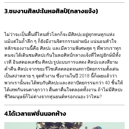
3.
ชมงานศิลปะในหอศิลป์(กลางแจ้ง)
ไม่ว่าจะเป็นพื้นที่ไหนทั่วโลกก็จะมีศิลปะอยู่ทุกหนทุกแห่ง
แม้แต่ในถ้ำลึก ๆ ก็ยังมีงานจิตรกรรมฝาผนัง แน่นอนหัวใจ
หลักของงานนี้คือ ศิลปะ และมีความพิเศษสุด ๆ ที่พวกเราทุก
คนจะได้เดินชมศิลปะกันในหอศิลป์กลางแจ้งที่ใหญ่ยักษ์มีทั้ง
เวที อินสตอลเลชัน ศิลปะรูปแบบการแสดง ศิลปะแสงสียาม
ค่ำคืน ศิลปะจากขยะรีไซเคิลตลอดจนสถาปัตยกรรมตั้งเด่น
เป็นสง่าหลาย ๆ จุดทั่วงาน ซึ่งงานในปี 2018 นี้ก็เผยแล้วว่า
พวกเรานั้นจะได้พบกับศิลปะและสถาปัตยกรรมกว่า 40 ชิ้นให้
ได้เสพกันจนตาลุกวาว ตื่นตาตื่นใจตลอดทั้งงาน ถ้าไม่มีศิลปะ
ชีวิตมนุษย์ก็ไม่ต่างจากหุ่นยนต์หรอกเนอะว่าไหม?
4.
ได้เวลาแฟชั่นนอกห้าง