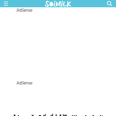
AdSense
AdSense