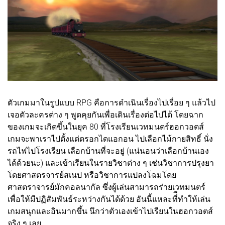
ตัวเกมมาในรูปแบบ RPG คือการดำเนินเรื่องไปเรื่อย ๆ แล้วไป
เจอตัวละครต่าง ๆ พูดคุยกันเพื่อเดินเรื่องต่อไปได้ โดยฉาก
ของเกมจะเกิดขึ้นในยุค 80 ที่โรงเรียนเวทมนตร์ฮอกวอตส์
เกมจะพาเราไปตั้งแต่ตรอกไดแอกอน ไปเลือกไม้กายสิทธิ์ นั่ง
รถไฟไปโรงเรียน เลือกบ้านที่จะอยู่ (แน่นอนว่าเลือกบ้านเอง
ได้ด้วยนะ) และเข้าเรียนในรายวิชาต่าง ๆ เช่นวิชาการปรุงยา
โดยศาสตรจารย์สเนป หรือวิชาการแปลงโฉมโดย
ศาสตราจารย์มักคอลนากัล ซึ่งผู้เล่นสามารถร่ายเวทมนตร์
เพื่อให้มีปฏิสัมพันธ์ระหว่างกันได้ด้วย อันนี้แหละที่ีทำให้เล่น
เกมสนุกและอินมากขึ้น นึกว่าตัวเองเข้าไปเรียนในฮอกวอตส์
จริง ๆ เลย