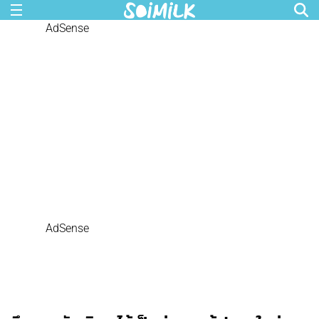
AdSense
AdSense