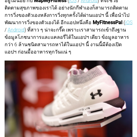
อยู่ไม่น้อย กับ
MapMyFitness
(
iOS
/
Android
) ที่จะช่วย
ติดตามสุขภาพของเราได้ อย่างนักกีฬาเองก็สามารถติดตาม
การวิ่งของตัวเองหลังการวิ่งทุกครั้งได้ผ่านแอปฯ นี้ เพื่อนำไป
พัฒนาการวิ่งของตัวเองได้ อีกแอปหนึ่งคือ
MyFitnessPal
(
iOS
/
Android
) ที่สาว ๆ น่าจะกรี๊ด เพราะเราสามารถเข้าถึงฐาน
ข้อมูลโภชนาการและแคลอรี่ได้ในแอปฯ เดียว ข้อมูลอาหาร
กว่า 6 ล้านชนิดสามารถหาได้ในแอปฯ นี้ งานนี้มีต้องเปิด
แอปฯ ก่อนมื้ออาหารทุกวันแน่ ๆ