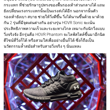
กระแทก ที่ช่วยรักษารูปทรงของพื้นรองเท้าส่วนกลางได้ แถม
ยังเปลี่ยนแรงกระแทกนั้นเป็นแรงส่งได้อีก นอกจากนั้นตัว
รองเท้ายังเบา สบาย ช่วยให้วิ่งดีขึ้น วิ่งได้นานขึ้นด้วย มาด้วย
กัน 2 รุ่นที่มีจุดเด่นต่างกัน อย่างรุ่น HOVR Sonic จะเน้น
ประสิทธิภาพความเร็วและระยะทางไกล เหมาะกับนักวิ่งแบบ
วิ่งจริงจัง อีกรุ่นคือ HOVR Phantom จะไลฟ์สไตล์ขึ้นมาอีกนิด
ดีไซน์ที่วิ่งก็ได้ หรือสวมใส่เพื่ออย่างอื่นก็ได้ ซึ่งก็ถือเป็น
นวัตกรรมล้ำสมัยสำหรับสายวิ่งจริง ๆ นั่นแหละ