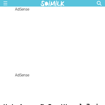
AdSense
AdSense