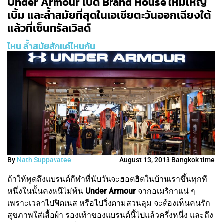
Under Armour เปิด Brand House ใหม่ใหญ่
เบิ้ม และล้ำสมัยที่สุดในเอเชียตะวันออกเฉียงใต้
แล้วที่เซ็นทรัลเวิลด์
ไหน ล้ำสมัยสักแค่ไหนกัน
By
Nath Suppavatee
August 13, 2018 Bangkok time
ถ้าให้พูดถึงแบรนด์กีฬาที่นับวันจะฮอตฮิตในบ้านเราขึ้นทุกที
หนึ่งในนั้นคงหนีไม่พ้น
Under Armour
จากอเมริกาแน่ ๆ
เพราะเวลาไปฟิตเนส หรือไปวิ่งตามสวนลุม จะต้องเห็นคนรัก
สุขภาพใส่เสื้อผ้า รองเท้าของแบรนด์นี้ไปแล้วครึ่งหนึ่ง และถึง