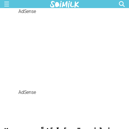
AdSense
AdSense