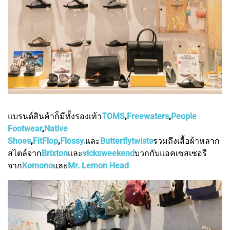
แบรนด์สินค้าก็มีทั้งรองเท้า
TOMS
,
Freewaters
,
People
Footwear
,
Native
Shoes
,
FitFlop
,
Flossy.
และ
Butterflytwists
รวมถึงเสื้อผ้าหลาก
สไตล์จาก
Brixton
และ
vicksweekend
บวกกับแอคเซสเซอรี
จาก
Komono
และ
Mr. Lemon Head