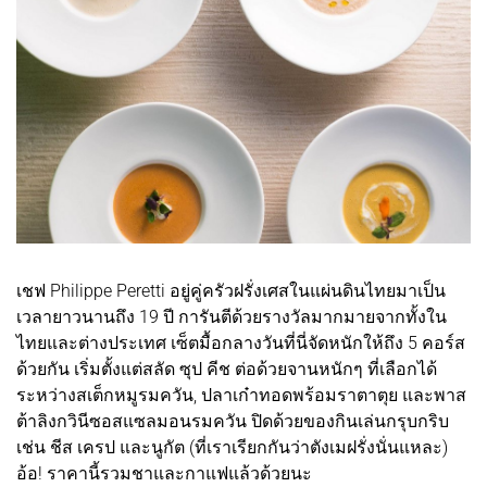
เชฟ Philippe Peretti อยู่คู่ครัวฝรั่งเศสในแผ่นดินไทยมาเป็น
เวลายาวนานถึง 19 ปี การันตีด้วยรางวัลมากมายจากทั้งใน
ไทยและต่างประเทศ เซ็ตมื้อกลางวันที่นี่จัดหนักให้ถึง 5 คอร์ส
ด้วยกัน เริ่มตั้งแต่สลัด ซุป คีช ต่อด้วยจานหนักๆ ที่เลือกได้
ระหว่างสเต็กหมูรมควัน, ปลาเก๋าทอดพร้อมราตาตุย และพาส
ต้าลิงกวินีซอสแซลมอนรมควัน ปิดด้วยของกินเล่นกรุบกริบ
เช่น ชีส เครป และนูกัต (ที่เราเรียกกันว่าตังเมฝรั่งนั่นแหละ)
อ้อ! ราคานี้รวมชาและกาแฟแล้วด้วยนะ