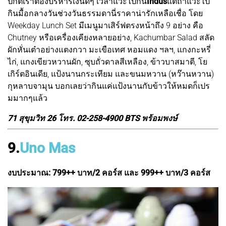
ปกติเราต้องบริหารเงินดีๆ เวลาแวะไปกิน
Indus
แต่ถ้าแวะไป
กินมื้อกลางวันช่วงวันธรรมดานี่ราคาน่ารักเหลือเชื่อ โดย
Weekday Lunch Set มีเมนูมาเสิร์ฟตรงหน้าถึง 9 อย่าง คือ
Chutney หรือเครื่องเคียงหลายอย่าง, Kachumbar Salad สลัด
ผักหั่นเต๋าอย่างแตงกวา มะเขือเทศ หอมแดง ฯลฯ, แกงกะหรี่
ไก่, แกงเขียวหวานผัก, ซุบถั่วดาลสีเหลือง, ข้าวบาสมาตี, โย
เกิร์ตอินเดีย, แป้งนานกระเทียม และขนมหวาน (หว๊านหวาน)
กุหลาบจามุน บอกเลยว่ากินแค่แป้งนานกับข้าวให้หมดก็เปร
มมากๆแล้ว
71 สุขุมวิท 26 โทร. 02-258-4900 BTS พร้อมพงษ์
9.
Uno Mas
งบประมาณ: 799++ บาท/2 คอร์ส และ 999++ บาท/3 คอร์ส