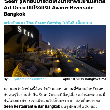
‘Seen’ รูฟท็อปบาร์ติดโค้งน้ำเจ้าพระยาในสไตล์
Art Deco บนโรงแรม Avani+ Riverside
Bangkok
แต่งตัวแบบ The Great Gatsby ไปนั่งจิบค็อกเทล
By
Rujiyatorn Choksiriwan
April 18, 2019 Bangkok time
บอกเลยว่าถ้าช่วงนี้ใครกำลังมองหาสถานที่พิเศษสำหรับเดท
กับคนรู้ใจยามค่ำคืน รีบมาจับจองที่นั่งปูเสื่อรออ่านบทความนี้
กันได้เลย เพราะเราเพิ่งแวะไปเก็บบรรยากาศสุดดื่มด่ำของ
Seen Restaurant & Bar Bangkok
บนรูฟท็อปชั้น 26 ของ