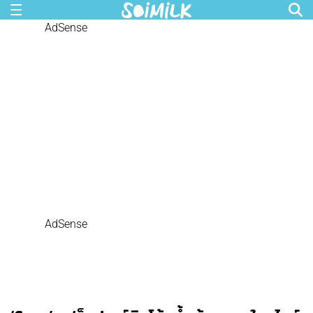
AdSense
AdSense