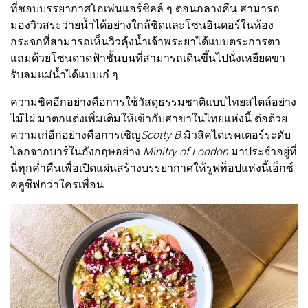
ที่ชอบบรรยากาศโอเพ่นแอร์ชิลล์ ๆ ตอนกลางคืน สามารถ
มองวิวสระว่ายน้ำได้อย่างใกล้ชิดและโซนอินดอร์ในห้อง
กระจกที่สามารถเห็นวิวคุ้งน้ำเจ้าพระยาได้แบบตระการตา
แถมด้วยโซนดาดฟ้าชั้นบนที่สามารถเดินขึ้นไปนั่งเหยียดขา
รับลมแม่น้ำได้แบบเก๋ ๆ
ความชิคอีกอย่างคือการใช้วัสดุธรรมชาติแบบไทยสไตล์อย่าง
ไม้ไผ่ มาตกแต่งเพิ่มเติมให้เข้ากับสาขาในไทยแห่งนี้ ต่อด้วย
ความเก๋อีกอย่างคือการเชิญ
Scotty B
มิวสิคไดเรคเตอร์ระดับ
โลกจากบาร์ในอังกฤษอย่าง
Minitry of London
มาประจำอยู่ที่
นี่ทุกค่ำคืนเพื่อเปิดแผ่นสร้างบรรยากาศให้รูฟท็อปแห่งนี้เอ็กซ์
คลูซีฟกว่าใครเพื่อน