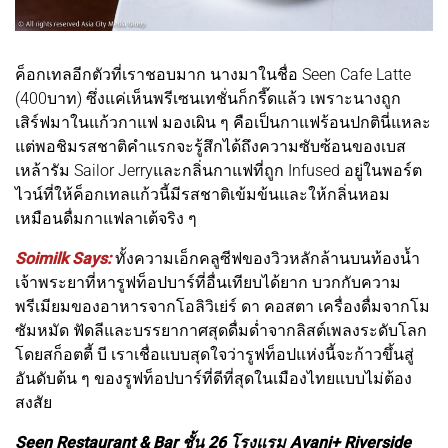
ค็อกเทลอีกตัวที่เราชอบมาก นางมาในชื่อ Seen Cafe Latte
(400บาท) ซึ่งแค่เห็นพรีเซนเทชั่นก็กรี๊ดแล้ว เพราะนางถูก
เสิร์ฟมาในแก้วกาแฟ มองเผิน ๆ คือเป็นกาแฟร้อนปกตินี่แหละ
แต่พอชิมรสชาติคำแรกจะรู้สึกได้ถึงความซับซ้อนของเบส
เหล้ารัม Sailor Jerryและกลิ่นกาแฟที่ถูก Infused อยู่ในพอร์ต
ไวน์ที่ให้ค็อกเทลแก้วนี้มีรสชาติเข้มข้นและให้กลิ่นหอม
เหมือนดื่มกาแฟลาเต้จริง ๆ
Soimilk Says:
ทั้งความเอ็กคลูซีฟของวิวหลักล้านบนท้องน้ำ
เจ้าพระยาที่หารูฟท็อปบาร์ที่อื่นเทียบได้ยาก บวกกับความ
พรีเมียมของอาหารจากโอลิวิเย่ร์ ดา คอสตา เครื่องดื่มจากโม
ซัมหมัด ฟัดลีและบรรยากาศสุดดื่มด่ำจากลิสต์เพลงระดับโลก
โดยสก็อตตี้ บี เราเชื่อแบบสุดใจว่ารูฟท็อปแห่งนี้จะก้าวขึ้นสู่
อันดับต้น ๆ ของรูฟท็อปบาร์ที่ดีที่สุดในเมืองไทยแบบไม่ต้อง
สงสัย
Seen Restaurant & Bar ชั้น 26 โรงแรม Avani+ Riverside