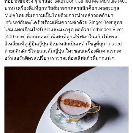
ที่อยากชิมจริง ๆ มาลอง ได้แก่ Don't Called Me Mr.Mule (400
บาท) เครื่องดื่มที่ถูกทวิสต์มาจากคลาสสิกค็อกเทลตระกูล
Mule โดยเพิ่มความเป็นไทยด้วยการนำเหล้าวอดก้ามา
Infusedกับตะไคร้ พร้อมเพิ่มความซ่าด้วย Ginger Beer สูตร
โฮมเมดพร้อมไซรัปข่าและมะกรูด ต่อด้วย Forbidden River
(400 บาท) ค็อกเทลแก้วพิเศษที่ถูกเสิร์ฟมาในแก้วไม้ทรง
สี่เหลี่ยมที่ดูญี่ปุ๊นญี่ปุ่น มีเบสหลักเป็นเหล้าโซจูที่ถูก Infused
ด้วยกลิ่นผักชีไทยและส้มญี่ปุ่น ใครชอบเครื่องดื่มคาแรกเต
อร์ฟลอรัลติดรสเปรี้ยว เราว่าจะต้องเลิฟแก้วนี้มากแน่ ๆ