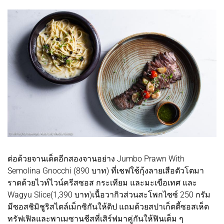
ต่อด้วยจานเด็ดอีกสองจานอย่าง Jumbo Prawn With
Semolina Gnocchi (890 บาท) ที่เชฟใช้กุ้งลายเสือตัวโตมา
ราดด้วยไวท์ไวน์ครีสซอส กระเทียม และมะเขือเทศ และ
Wagyu Slice(1,390 บาท)เนื้อวากิวส่วนสะโพกไซซ์ 250 กรัม
มีซอสชิมิชูริสไตล์เม็กซิกันให้ดิป แถมด้วยสปาเก็ตตี้ซอสเห็ด
ทรัฟเฟิลและพาเมซานชีสที่เสิร์ฟมาคู่กันให้ฟินเต็ม ๆ