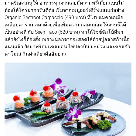
มาครีเอตเมนูให้ อาหารทุกจานเลยมีความพรีเมียมแบบไม่
ต้องให้ใครมาการันตีต่อ เริ่มจากเมนูออร์เดิร์ฟแสนเก๋อย่าง
Organic Beetroot Carpaccio (490 บาท) ที่โรยแมคาเดเมีย
เคลือบคาราเมลมาด้วยเพื่อเพิ่มความกลมกล่อมให้จานนี้ได้
เป็นอย่างดี กับ Seen Taco (620 บาท) ทาโก้ไซซ์จัมโบ้ที่มา
แล้วยังไงก็ต้องสั่ง เพราะนอกจากจะสอดไส้ด้วยปูอลาสก้าเนื้อ
แน่นแล้ว ยังมาพร้อมแซลมอน ไข่ปลาบิน มะม่วง และซอสกัว
คาโมเล่ กินคำเดียวคืออิ่มยาว