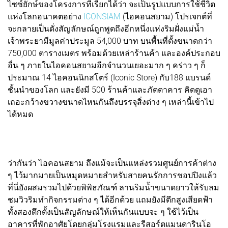
ไซซ์ยักษ์ของโครงการที่เรียกได้ว่า จะเป็นรูปแบบการใช้ชีวิต
แห่งโลกอนาคตอย่าง
ICONSIAM
(ไอคอนสยาม) โปรเจกต์ที่
จะกลายเป็นดั่งสัญลักษณ์ถูกพูดถึงอีกหนึ่งแห่งริมฝั่งแม่น้ำ
เจ้าพระยามีมูลค่าประมูล 54,000 บาท บนพื้นที่ตั้งขนาดกว่า
750,000 ตารางเมตร พร้อมด้วยเหล่าร้านค้า และองค์ประกอบ
อื่น ๆ ภายในไอคอนสยามอีกจำนวนเยอะมาก ๆ คร่าว ๆ ก็
ประมาณ 14 ไอคอนนิกสโตร์ (Iconic Store) กับ188 แบรนด์
ชั้นนำของโลก และยังมี 500 ร้านค้าและภัตตาคาร คิดดูเอา
เถอะกว้างขวางขนาดไหนกันถึงบรรจุสิ่งต่าง ๆ เหล่านี้เข้าไป
ได้หมด
ว่ากันว่า ไอคอนสยาม ถึงแม้จะเป็นแหล่งรวมศูนย์การค้าต่าง
ๆ ไว้มากมายเป็นหมุดหมายสำหรับสายคนรักการชอปปิงแล้ว
ที่นี่ยังผสมรวมไปด้วยพิพิธภัณฑ์ ลานริมน้ำขนาดยาวให้รับลม
ชมวิวริมทำกิจกรรมต่าง ๆ ได้อีกด้วย แถมยังมีตึกสูงเสียดฟ้า
ทั้งสองตึกตั้งเป็นสัญลักษณ์ให้เห็นกันแบบจะ ๆ ใช้ไว้เป็น
อาคารที่พักอาศัยโดยกลุ่มโรงแรมและรีสอร์ตแมนดารินโอ