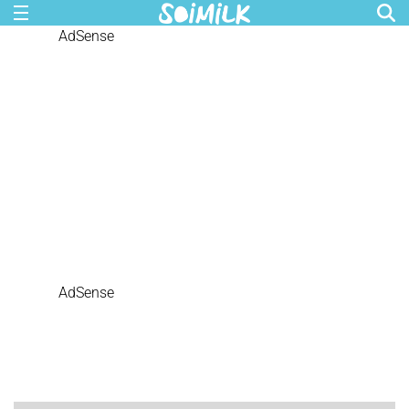
AdSense
AdSense