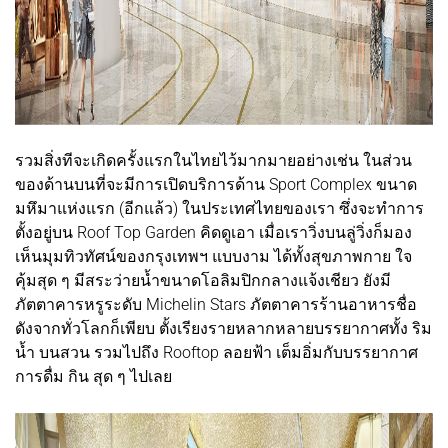
รวมสิ่งทีจะเกิดครั้งแรกในไทยไว้มากมายอย่างเช่น ในส่วน
ของด้านบนที่จะมีการเปิดบริการด้าน Sport Complex ขนาด
มหึมาแห่งแรก (อีกแล้ว) ในประเทศไทยของเรา ซึ่งจะทำการ
ตั้งอยู่บน Roof Top Garden คิดดูเอา เมื่อเราวิ่งบนลู่วิ่งก็มอง
เห็นมุมทิวทัศน์ของกรุงเทพฯ แบบงาม ได้ทั้งสุขภาพกาย ใจ
คุ้มสุด ๆ มีสระว่ายน้ำขนาดโอลิมปิกกลางแจ้งเชียว ยังมี
ภัตตาคารหรูระดับ Michelin Stars ภัตตาคารร้านอาหารชื่อ
ดังจากทั่วโลกก็เพียบ ตั้งเรียงรายหลากหลายบรรยากาศทั้ง ริม
น้ำ บนสวน รวมไปถึง Rooftop ลอยฟ้า เต็มอิ่มกับบรรยากาศ
การดื่ม กิน สุด ๆ ไปเลย